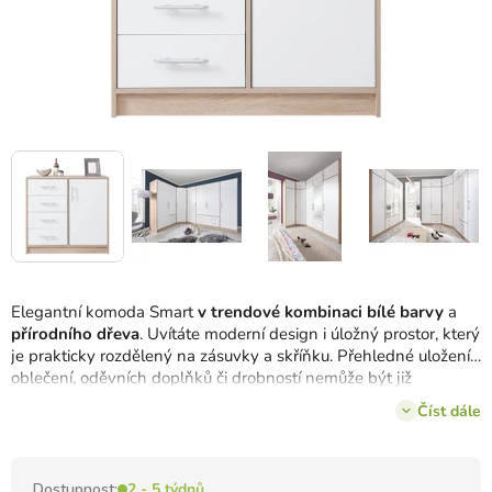
Elegantní komoda Smart
v trendové kombinaci bílé barvy
a
přírodního dřeva
. Uvítáte moderní design i úložný prostor, který
je prakticky rozdělený na zásuvky a skříňku. Přehledné uložení
oblečení, oděvních doplňků či drobností nemůže být již
jednodušší. Prozkoumejte další prvky šatní
kolekce Smart
.
Číst dále
Dostupnost:
2 - 5 týdnů