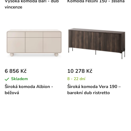
Vysoká komoda Bari - dub
Komoda Fellini 150 - zelená
vincenze
6 856 Kč
10 278 Kč
Skladem
8 - 22 dní
Široká komoda Albion -
Široká komoda Vera 190 –
béžová
barokní dub ristretto