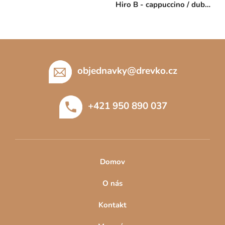
Hiro B - cappuccino / dub
krémový
Z
á
p
objednavky
@
drevko.cz
a
t
+421 950 890 037
í
Domov
O nás
Kontakt