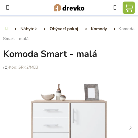
Přejít
Hledat
na
NÁ
obsah
KO
Nábytek
Obývací pokoj
Komody
Komoda
Domů
Smart - malá
Komoda Smart - malá
Průměrné
(0)
SRK2/MEB
hodnocení
produktu
je
0,0
z
5
hvězdiček.