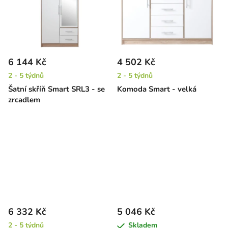
6 144 Kč
4 502 Kč
2 - 5 týdnů
2 - 5 týdnů
Šatní skříň Smart SRL3 - se
Komoda Smart - velká
zrcadlem
6 332 Kč
5 046 Kč
2 - 5 týdnů
Skladem