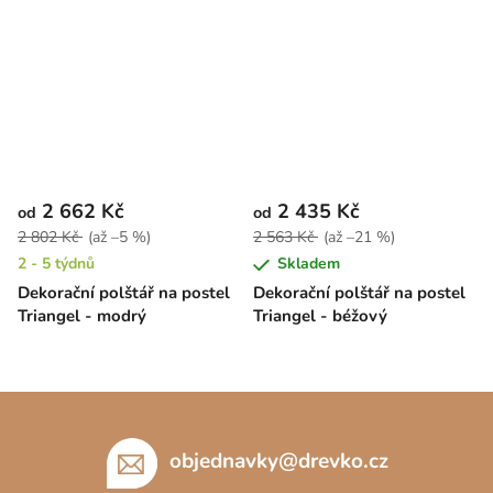
2 662 Kč
2 435 Kč
od
od
2 802 Kč
(až –5 %)
2 563 Kč
(až –21 %)
2 - 5 týdnů
Skladem
Dekorační polštář na postel
Dekorační polštář na postel
Triangel - modrý
Triangel - béžový
Z
á
p
objednavky
@
drevko.cz
a