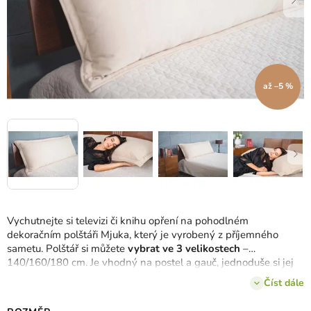
až –5 %
Vychutnejte si televizi či knihu opření na pohodlném
dekoračním polštáři Mjuka, který je vyrobený z příjemného
sametu. Polštář si můžete
vybrat ve 3 velikostech
–
140/160/180 cm. Je vhodný na postel a gauč, jednoduše si jej
přizpůsobte podle sebe.
Číst dále