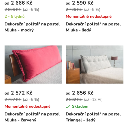
2 666 Kč
2 590 Kč
od
od
2 806 Kč
(až –5 %)
2 726 Kč
(až –5 %)
2 - 5 týdnů
Momentálně nedostupné
Dekorační polštář na postel
Dekorační polštář na postel
Mjuka - modrý
Mjuka - šedý
2 572 Kč
2 656 Kč
od
od
2 707 Kč
(až –5 %)
2 802 Kč
(až –13 %)
Momentálně nedostupné
Skladem
Dekorační polštář na postel
Dekorační polštář na postel
Mjuka - červený
Triangel - šedý