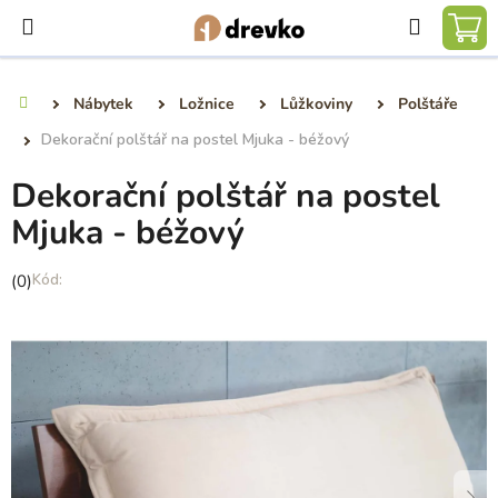
Přejít
Hledat
na
NÁ
obsah
KO
Nábytek
Ložnice
Lůžkoviny
Polštáře
Domů
Dekorační polštář na postel Mjuka - béžový
Dekorační polštář na postel
Mjuka - béžový
Průměrné
(0)
hodnocení
produktu
je
0,0
z
5
hvězdiček.