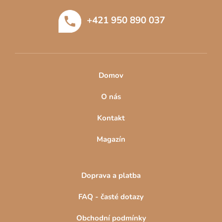
t
+421 950 890 037
í
Domov
O nás
Kontakt
Magazín
Doprava a platba
FAQ - časté dotazy
Obchodní podmínky