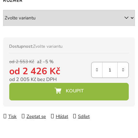
ROZMĚR
Dostupnost:
Zvolte variantu
od 2 553 Kč
až –5 %
od
2 426 Kč
od
2 005 Kč
bez DPH
Měrná cena:
Tisk
Zeptat se
Hlídat
Sdílet