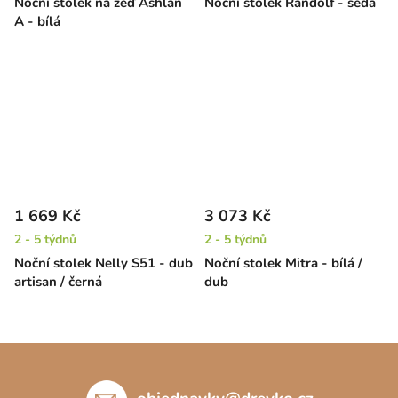
Noční stolek na zeď Ashlan
Noční stolek Randolf - šedá
A - bílá
1 669 Kč
3 073 Kč
2 - 5 týdnů
2 - 5 týdnů
Noční stolek Nelly S51 - dub
Noční stolek Mitra - bílá /
artisan / černá
dub
Z
á