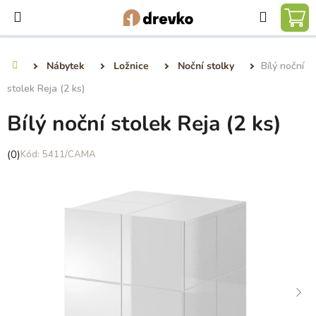
Přejít
Hledat
na
NÁ
obsah
KO
Nábytek
Ložnice
Noční stolky
Bílý noční
Domů
stolek Reja (2 ks)
Bílý noční stolek Reja (2 ks)
Průměrné
(0)
5411/CAMA
hodnocení
produktu
je
0,0
z
5
hvězdiček.