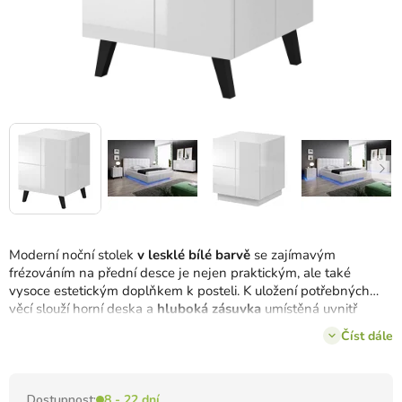
Moderní noční stolek
v lesklé bílé barvě
se zajímavým
frézováním na přední desce je nejen praktickým, ale také
vysoce estetickým doplňkem k posteli. K uložení potřebných
věcí slouží horní deska a
hluboká zásuvka
umístěná uvnitř
stolku.
Číst dále
Dostupnost:
8 - 22 dní