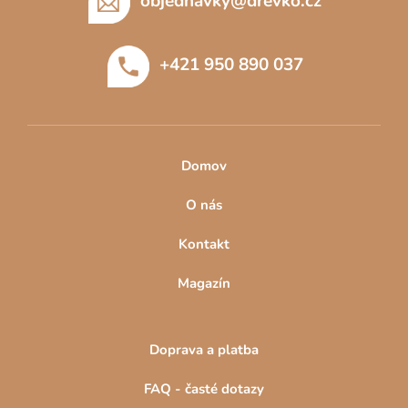
p
objednavky
@
drevko.cz
a
t
+421 950 890 037
í
Domov
O nás
Kontakt
Magazín
Doprava a platba
FAQ - časté dotazy