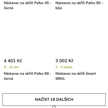
Nástavec na skříň Pafos 45 -
Nástavec na skříň Pafos 90 -
černá
bílá
4 401 Kč
3 002 Kč
8 - 22 dní
2 - 5 týdnů
Nástavec na skříň Pafos 90 -
Nástavec na skříň Smart
černá
SRN1
NAČÍST 19 DALŠÍCH
S