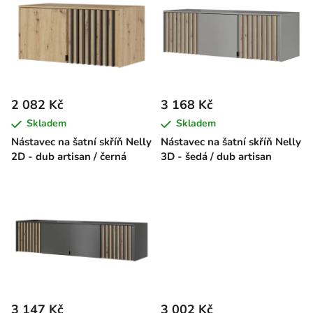
ý
r
p
o
i
d
s
u
p
k
r
t
2 082 Kč
3 168 Kč
o
ů
Skladem
Skladem
d
Nástavec na šatní skříň Nelly
Nástavec na šatní skříň Nelly
u
2D - dub artisan / černá
3D - šedá / dub artisan
k
t
ů
3 147 Kč
3 002 Kč