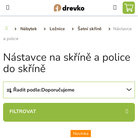
Přejít
Hledat
na
NÁ
obsah
KO
Nábytek
Ložnice
Šatní skříně
Nástavce
Domů
a police
Nástavce na skříně a police
do skříně
Ř
Řadit podle:
Doporučujeme
a
z
e
n
í
V
p
Novinka