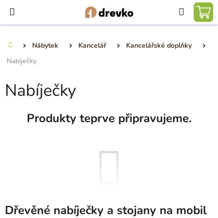
Přejít
Hledat
na
NÁ
obsah
KO
Nábytek
Kancelář
Kancelářské doplňky
Domů
Nabíječky
Nabíječky
Produkty teprve připravujeme.
Dřevěné nabíječky a stojany na mobil