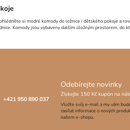
l
koje
á
d
rohlédněte si modré komody do ložnice i dětského pokoje a ro
a
odnice. Komody jsou vybaveny dalším úložným prostorem, do kte
c
í
p
r
v
k
y
v
ý
p
i
s
+421 950 890 037
Vložte svůj e-mail a my vám bu
u
zasílat informace o nových produ
našem e-shopu.