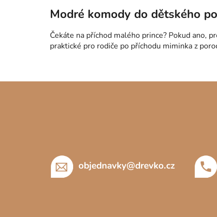
Modré komody do dětského po
Čekáte na příchod malého prince? Pokud ano, p
praktické pro rodiče po příchodu miminka z por
Z
á
p
a
t
í
objednavky
@
drevko.cz