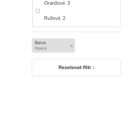
Oranžová
3
3 8
Dět
Ružová
2
Barva
Modrá
3 8
Děts
(mo