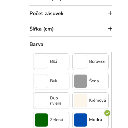
l
k
Dět
t
(mo
Počet zásuvek
ů
Šířka (cm)
Barva
Bílá
Borovice
Buk
Šedá
3 8
Děts
Dub
Krémová
riviera
Zelená
Modrá