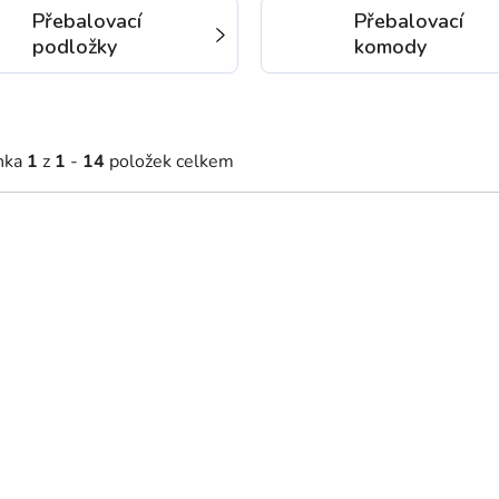
Přebalovací
Přebalovací
podložky
komody
nka
1
z
1
-
14
položek celkem
67 Kč
3 867 Kč
2 - 5 týdnů
2 - 5 týdnů