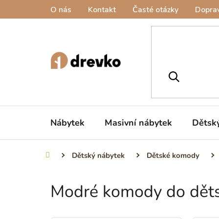
Přejít
O nás
Kontakt
Časté otázky
Doprav
na
obsah
Nábytek
Masivní nábytek
Dětsk
Dětský nábytek
Dětské komody
Domů
Modré komody do děts