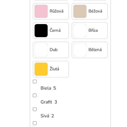
Růžová
Béžová
Černá
Bříza
3 8
Dub
Bělená
Děts
(mo
Žlutá
Biela
5
Grafit
3
Sivá
2