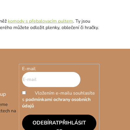
vněž
komody s přebalovacím pultem
. Ty jsou
rého můžete odložit plenky, oblečení či hračky.
E-mail
Vložením e-mailu souhlasíte
s
podmínkami ochrany osobních
deme
údajů
ktech na
PŘIHLÁSIT