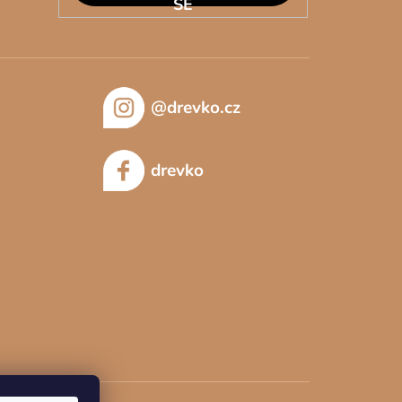
SE
@drevko.cz
drevko