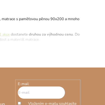
ce, matrace s paměťovou pěnou 90x200 a mnoho
1 akce
dostanete
druhou za výhodnou cenu
. Do
rdost a materiál matrace.
ergiky, astmatiky, lidi s bolestmi páteře a
E-mail
Vložením e-mailu souhlasíte