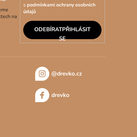
s
podmínkami ochrany osobních
deme
údajů
ktech na
PŘIHLÁSIT
SE
@drevko.cz
drevko