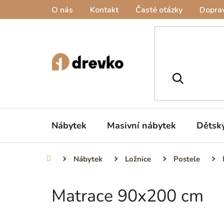
Přejít
O nás
Kontakt
Časté otázky
Doprav
na
obsah
Nábytek
Masivní nábytek
Dětsk
Nábytek
Ložnice
Postele
Domů
Matrace 90x200 cm
P