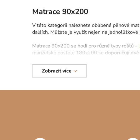
Matrace 90x200
V této kategorii naleznete oblíbené pěnové m
dalších. Můžete je využít nejen na jednolůžkov
Matrace 90x200 se hodí pro různé typy roštů -
manželské postele 180x200 se
doporučují dv
Spěte pohodlně na nové matraci a vychutnejte s
Zobrazit více
kloubů, sportovce a milovníky spánku.
Z
á
p
a
t