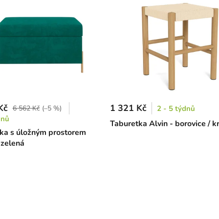
Kč
1 321 Kč
6 562 Kč
(–5 %)
2 - 5 týdnů
dnů
Taburetka Alvin - borovice / 
ka s úložným prostorem
 zelená