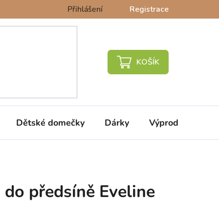
Přihlášení
Registrace
NÁKUPNÍ
KOŠÍK
Dětské domečky
Dárky
Výprodej %
 do předsíně Eveline