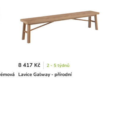
8 417 Kč
2 - 5 týdnů
krémová
Lavice Galway - přírodní