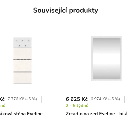
Související produkty
Kč
6 625 Kč
7 776 Kč
(–5 %)
6 974 Kč
(–5 %)
dnů
2 - 5 týdnů
šáková stěna Eveline
Zrcadlo na zeď Eveline - bílá