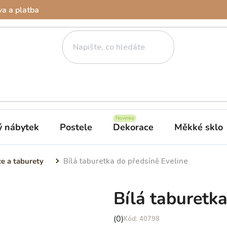
a a platba
ý nábytek
Postele
Dekorace
Měkké sklo
ce a taburety
Bílá taburetka do předsíně Eveline
Bílá taburetka
Průměrné
(0)
40798