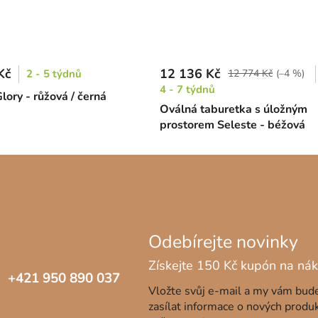
Kč
12 136 Kč
2 - 5 týdnů
12 774 Kč
(–4 %)
4 - 7 týdnů
lory - růžová / černá
Oválná taburetka s úložným
prostorem Seleste - béžová
+421 950 890 037
Vložte svůj e-mail a my vám bu
zasílat informace o nových produ