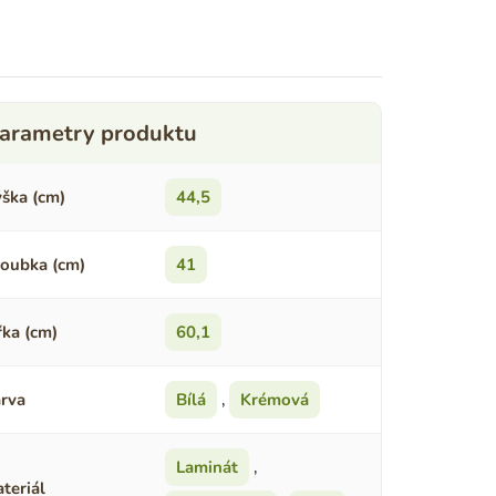
ška (cm)
44,5
oubka (cm)
41
řka (cm)
60,1
rva
Bílá
,
Krémová
Laminát
,
teriál