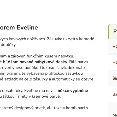
torem Eveline
ových kovových nožičkách. Zásuvka ukrytá v komodě
 doplňky.
Vý
tním a zároveň funkčním kusem nábytku.
lé bílé laminované nábytkové desky
. Bílá barva
Hl
zároveň vnese poněkud luxusu. Navíc dokonale
ím tvarem. Je vybavena praktickou zásuvkou
Ší
ně zatlačit na čelo zásuvky a automaticky se otevře.
a dosah ruky. Eveline má navíc
měkce vyplněné
Ba
 látkou Trinity v krémové barvě.
statný designový prvek, ale také v kombinaci s
Ma