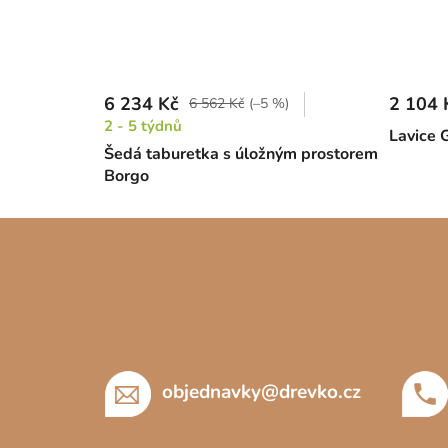
6 234 Kč
2 104 
6 562 Kč
(–5 %)
2 - 5 týdnů
Lavice G
Šedá taburetka s úložným prostorem
Borgo
Z
á
p
a
t
í
objednavky
@
drevko.cz