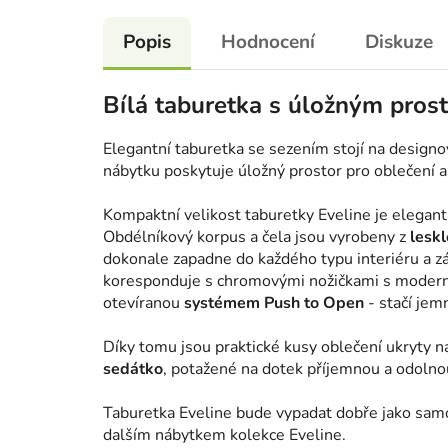
Popis
Hodnocení
Diskuze
Bílá taburetka s úložným pros
Elegantní taburetka se sezením stojí na design
nábytku poskytuje úložný prostor pro oblečení a
Kompaktní velikost taburetky Eveline je elegan
Obdélníkový korpus a čela jsou vyrobeny z
lesk
dokonale zapadne do každého typu interiéru a 
koresponduje s chromovými nožičkami s modern
otevíranou
systémem Push to Open
- stačí jem
Díky tomu jsou praktické kusy oblečení ukryty n
sedátko
, potažené na dotek příjemnou a odolnou
Taburetka Eveline bude vypadat dobře jako samo
dalším nábytkem kolekce Eveline.