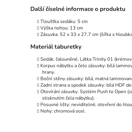
Další číselné informace o produktu
Tloušťka sedáku: 5 cm
Výška nohou: 13 cm
Zásuvka: 52 x 33 x 27,7 cm (šířka x hloubka
Materiál taburetky
Sedák: čalouněné, Látka Trinity 01 (krémov
Korpus nábytku a čelo zásuvky: bílá lamino
hrany.
Boční stěny zásuvky: bílá, matná laminova
Zadní strana a spodek zásuvky: bílá HDF de
Otevírání zásuvky: Systém Push to Open (zás
stisknutím čela nábytku).
Posuvné lišty: neviditelné; otevření do hlo
Nohy: chromová ocel.