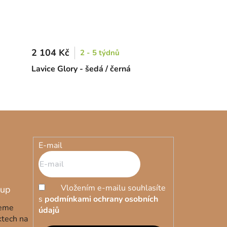
2 104 Kč
2 - 5 týdnů
Lavice Glory - šedá / černá
E-mail
Vložením e-mailu souhlasíte
s
podmínkami ochrany osobních
deme
údajů
ktech na