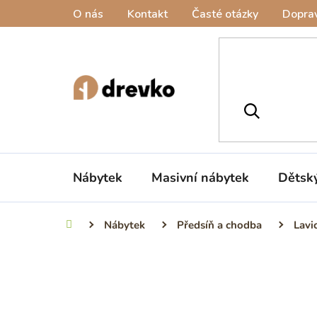
Přejít
O nás
Kontakt
Časté otázky
Doprav
na
obsah
Nábytek
Masivní nábytek
Dětsk
Nábytek
Předsíň a chodba
Lavi
Domů