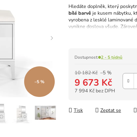
hodnocení
Hledáte doplněk, který poskytn
produktu
bílé barvě
je kusem nábytku, kt
je
vyrobena z lesklé laminované 
0,0
vynikne doslova všude. Zárove
z
oblečení a další doplňky.
5
hvězdiček.
Dostupnost:
2 - 5 týdnů
10 182 Kč
–5 %
9 673 Kč
–5 %
7 994 Kč bez DPH
Měrná cena:
Tisk
Zeptat se