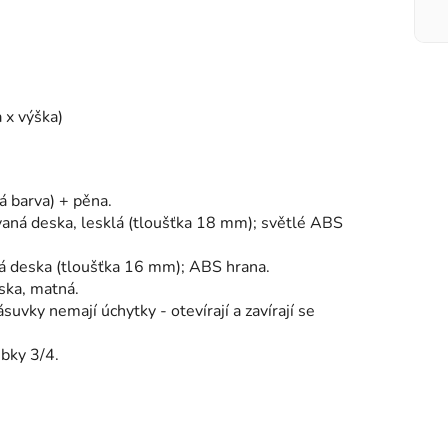
 x výška)
á barva) + pěna.
vaná deska, lesklá (tloušťka 18 mm); světlé ABS
ná deska (tloušťka 16 mm); ABS hrana.
ska, matná.
uvky nemají úchytky - otevírají a zavírají se
ubky 3/4.