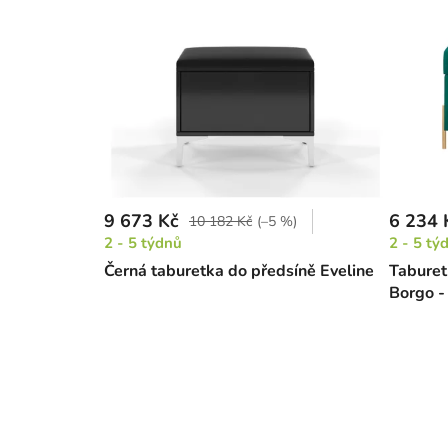
9 673 Kč
6 234 
10 182 Kč
(–5 %)
2 - 5 týdnů
2 - 5 tý
Černá taburetka do předsíně Eveline
Taburet
Borgo -