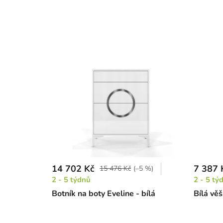
14 702 Kč
7 387 
15 476 Kč
(–5 %)
2 - 5 týdnů
2 - 5 tý
Botník na boty Eveline - bílá
Bílá vě