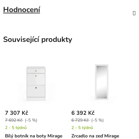
Hodnocení
Související produkty
7 307 Kč
6 392 Kč
7 692 Kč
(–5 %)
6 729 Kč
(–5 %)
2 - 5 týdnů
2 - 5 týdnů
Bílý botník na boty Mirage
Zrcadlo na zeď Mirage