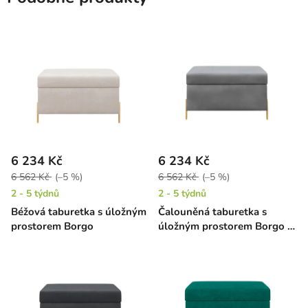
6 234 Kč
6 234 Kč
6 562 Kč
(–5 %)
6 562 Kč
(–5 %)
2 - 5 týdnů
2 - 5 týdnů
Béžová taburetka s úložným
Čalouněná taburetka s
prostorem Borgo
úložným prostorem Borgo -
šedá