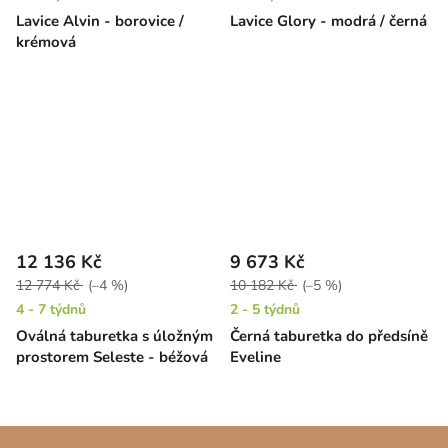
Lavice Alvin - borovice /
Lavice Glory - modrá / černá
krémová
12 136 Kč
9 673 Kč
12 774 Kč
(–4 %)
10 182 Kč
(–5 %)
4 - 7 týdnů
2 - 5 týdnů
Oválná taburetka s úložným
Černá taburetka do předsíně
prostorem Seleste - béžová
Eveline
Z