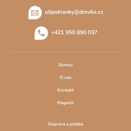
á
p
objednavky
@
drevko.cz
a
t
+421 950 890 037
í
Domov
O nás
Kontakt
Magazín
Doprava a platba