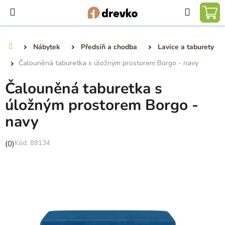
Přejít
Hledat
na
NÁ
obsah
KO
Nábytek
Předsíň a chodba
Lavice a taburety
Domů
Čalouněná taburetka s úložným prostorem Borgo - navy
Čalouněná taburetka s
úložným prostorem Borgo -
navy
Průměrné
(0)
88134
hodnocení
produktu
je
0,0
z
5
hvězdiček.