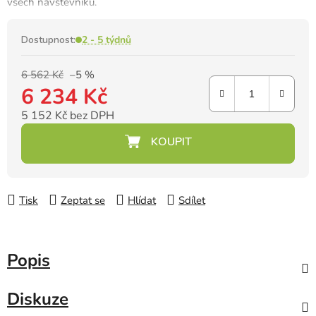
všech návštěvníků.
Dostupnost:
2 - 5 týdnů
6 562 Kč
–5 %
6 234 Kč
5 152 Kč bez DPH
Měrná cena:
Tisk
Zeptat se
Hlídat
Sdílet
Popis
Diskuze