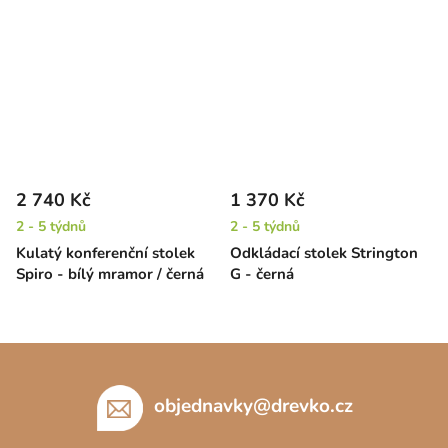
2 740 Kč
1 370 Kč
2 - 5 týdnů
2 - 5 týdnů
Kulatý konferenční stolek
Odkládací stolek Strington
Spiro - bílý mramor / černá
G - černá
Z
á
p
objednavky
@
drevko.cz
a