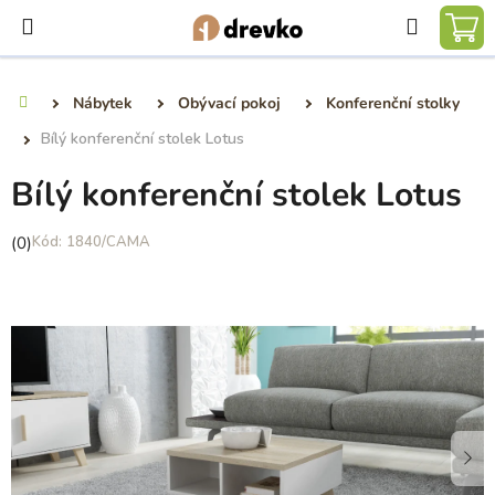
Přejít
Hledat
na
NÁ
obsah
KO
Nábytek
Obývací pokoj
Konferenční stolky
Domů
Bílý konferenční stolek Lotus
Bílý konferenční stolek Lotus
Průměrné
(0)
1840/CAMA
hodnocení
produktu
je
0,0
z
5
hvězdiček.