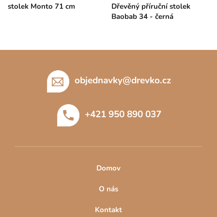
stolek Monto 71 cm
Dřevěný příruční stolek
Baobab 34 - černá
Z
á
p
objednavky
@
drevko.cz
a
t
+421 950 890 037
í
Domov
O nás
Kontakt