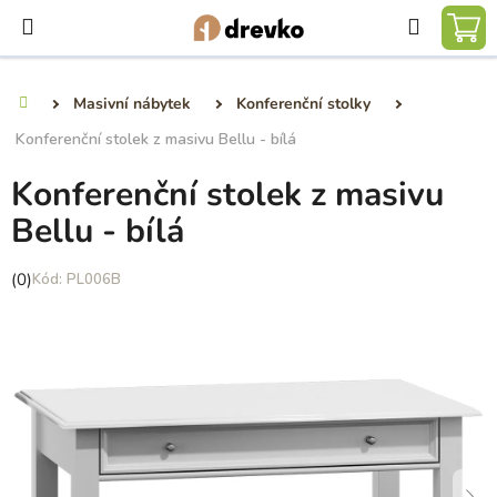
Přejít
Hledat
na
NÁ
obsah
KO
Masivní nábytek
Konferenční stolky
Domů
Konferenční stolek z masivu Bellu - bílá
Konferenční stolek z masivu
Bellu - bílá
Průměrné
(0)
PL006B
hodnocení
produktu
je
0,0
z
5
hvězdiček.