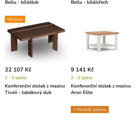
Bellu - bílá/dub
Bellu - bílá/ořech
Novinka
22 107 Kč
9 141 Kč
2 - 5 týdnů
2 - 5 týdnů
Konferenční stolek z masivu
Konferenční stolek z masivu
Tivoli - tabákový dub
Aron Elite
+ Montáž zdarma