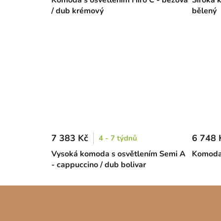
/ dub krémový
bělený
7 383 Kč
6 748 
4 - 7 týdnů
Vysoká komoda s osvětlením Semi A
Komoda 
- cappuccino / dub bolivar
Z
á