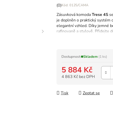
Průměrné
(0)
0125/CAMA
hodnocení
Zásuvková komoda
Trese 4S
se
produktu
je doplněn o praktický systém 
je
elegantní vzhled. Díky jemné
0,0
rafinovaně a stylově. Přidejte
z
působivý prvek s touto
vyjíme
5
hvězdiček.
Dostupnost:
Skladem
(1 ks)
5 884 Kč
4 863 Kč bez DPH
Měrná cena:
Tisk
Zeptat se