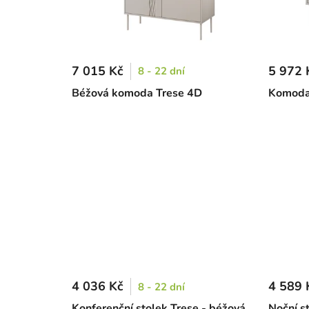
7 015 Kč
5 972 
8 - 22 dní
Béžová komoda Trese 4D
Komoda 
4 036 Kč
4 589 
8 - 22 dní
Konferenční stolek Trese - béžová
Noční st