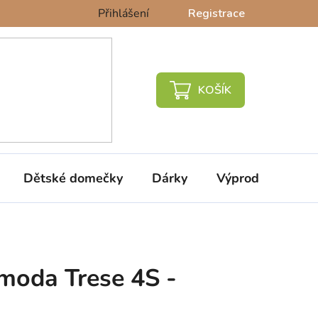
Přihlášení
Registrace
NÁKUPNÍ
KOŠÍK
Dětské domečky
Dárky
Výprodej %
moda Trese 4S -