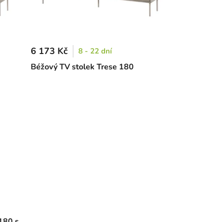
6 173 Kč
8 - 22 dní
Béžový TV stolek Trese 180
 180 s