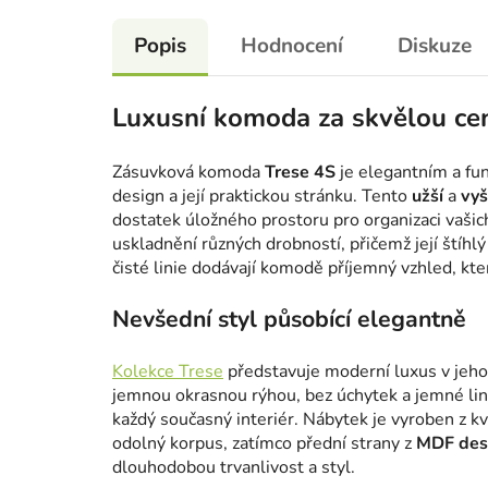
Popis
Hodnocení
Diskuze
Luxusní komoda za skvělou ce
Zásuvková komoda
Trese 4S
je elegantním a fu
design a její praktickou stránku. Tento
užší
a
vyš
dostatek úložného prostoru pro organizaci vašic
uskladnění různých drobností, přičemž její štíhlý
čisté linie dodávají komodě příjemný vzhled, kt
Nevšední styl působící elegantně
Kolekce Trese
představuje moderní luxus v jeho n
jemnou okrasnou rýhou, bez úchytek a jemné lini
každý současný interiér. Nábytek je vyroben z 
odolný korpus, zatímco přední strany z
MDF des
dlouhodobou trvanlivost a styl.