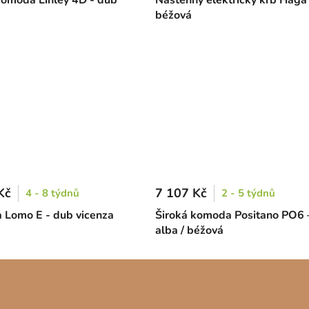
béžová
Kč
7 107 Kč
4 - 8 týdnů
2 - 5 týdnů
Lomo E - dub vicenza
Široká komoda Positano PO6 
alba / béžová