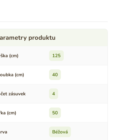
ška (cm)
125
oubka (cm)
40
čet zásuvek
4
řka (cm)
50
rva
Béžová