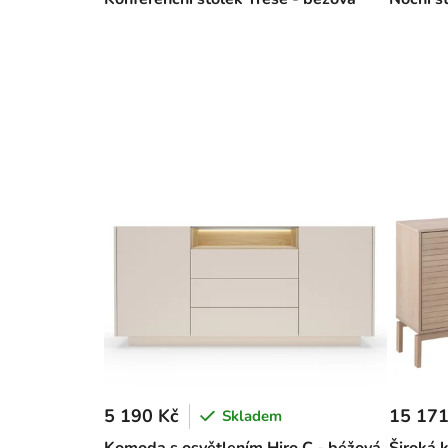
5 190 Kč
15 171
Skladem
Komoda s osvětlením Hiro C - béžová
Široká 