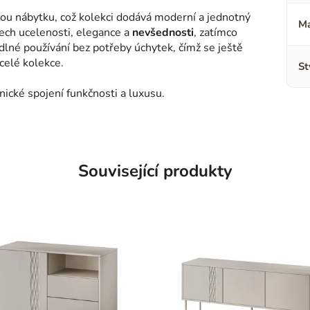
vou nábytku, což kolekci dodává moderní a jednotný
Ma
ech ucelenosti, elegance a
nevšednosti
, zatímco
né používání bez potřeby úchytek, čímž se ještě
 celé kolekce.
St
nické spojení funkčnosti a luxusu.
Související produkty