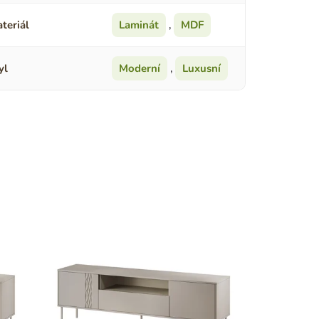
teriál
Laminát
,
MDF
yl
Moderní
,
Luxusní