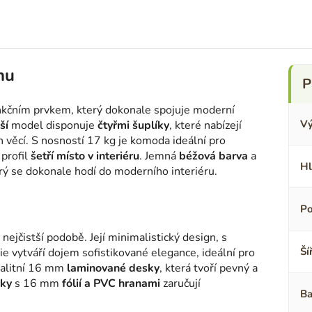
nu
nkčním prvkem, který dokonale spojuje moderní
Vý
ší
model disponuje
čtyřmi šuplíky
, které nabízejí
h věcí. S nosností 17 kg je komoda ideální pro
 profil
šetří místo v interiéru
. Jemná
béžová barva
a
Hl
erý se dokonale hodí do moderního interiéru.
Po
ejčistší podobě. Její minimalistický design, s
Ší
e vytváří dojem sofistikované elegance, ideální pro
kvalitní 16 mm
laminované desky
, která tvoří pevný a
ky
s 16 mm
fólií a PVC hranami
zaručují
Ba