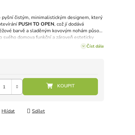
 pyšní čistým, minimalistickým designem, který
otevírání
PUSH TO OPEN
, což jí dodává
 béžové barvě a sladěným kovovým nohám působí
 do svého domova funkční a zároveň esteticky
čnou komodou
.
Číst dále
Hlídat
Sdílet