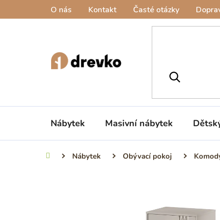
Přejít
O nás
Kontakt
Časté otázky
Doprav
na
obsah
Nábytek
Masivní nábytek
Dětsk
Nábytek
Obývací pokoj
Komod
Domů