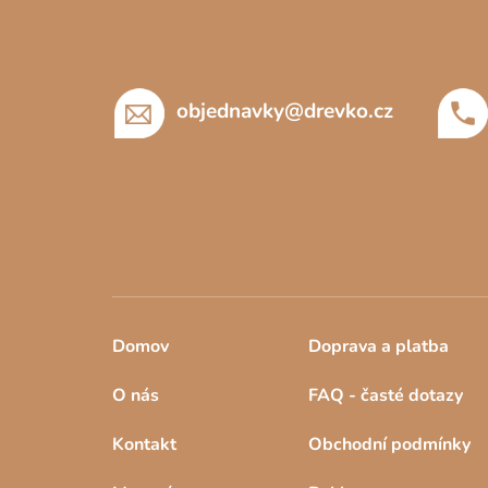
p
a
t
í
objednavky
@
drevko.cz
Domov
Doprava a platba
O nás
FAQ - časté dotazy
Kontakt
Obchodní podmínky