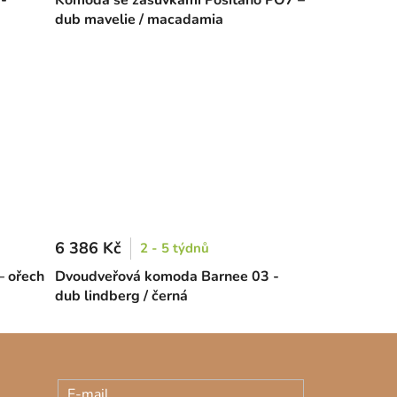
dub mavelie / macadamia
6 386 Kč
2 - 5 týdnů
– ořech
Dvoudveřová komoda Barnee 03 -
dub lindberg / černá
E-mail