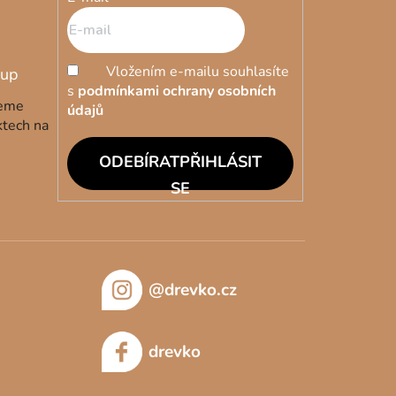
Vložením e-mailu souhlasíte
s
podmínkami ochrany osobních
deme
údajů
ktech na
PŘIHLÁSIT
SE
@drevko.cz
drevko