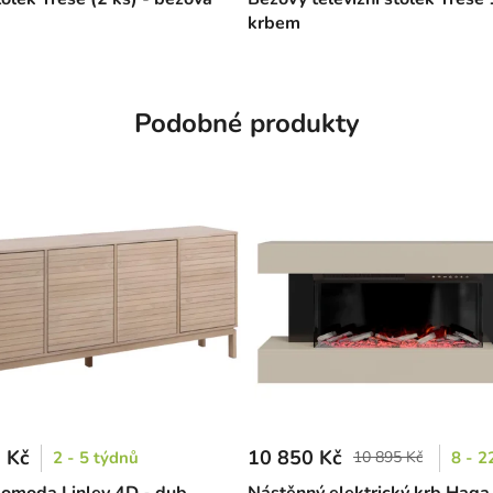
krbem
Podobné produkty
 Kč
10 850 Kč
2 - 5 týdnů
10 895 Kč
8 - 2
komoda Linley 4D - dub
Nástěnný elektrický krb Haga