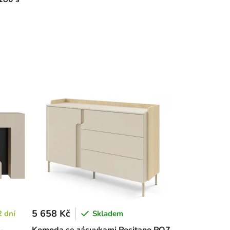
5 658 Kč
2 dní
Skladem
 -
Komoda se zásuvkami Positano PO7 –