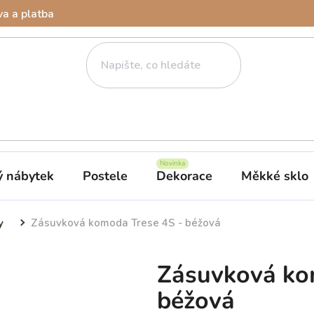
a a platba
ý nábytek
Postele
Dekorace
Měkké sklo
y
Zásuvková komoda Trese 4S - béžová
Zásuvková ko
béžová