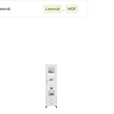
teriál
Laminát
,
MDF