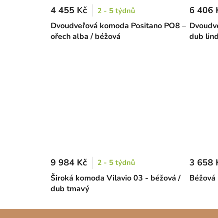
4 455 Kč
6 406 
2 - 5 týdnů
Dvoudveřová komoda Positano PO8 –
Dvoudve
ořech alba / béžová
dub lin
9 984 Kč
3 658 
2 - 5 týdnů
Široká komoda Vilavio 03 - béžová /
Béžová 
dub tmavý