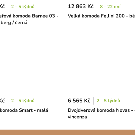
Kč
12 863 Kč
2 - 5 týdnů
8 - 22 dní
řová komoda Barnee 03 -
Velká komoda Fellini 200 - b
dberg / černá
Kč
6 565 Kč
2 - 5 týdnů
2 - 5 týdnů
komoda Smart - malá
Dvojdverová komoda Novas -
vincenza