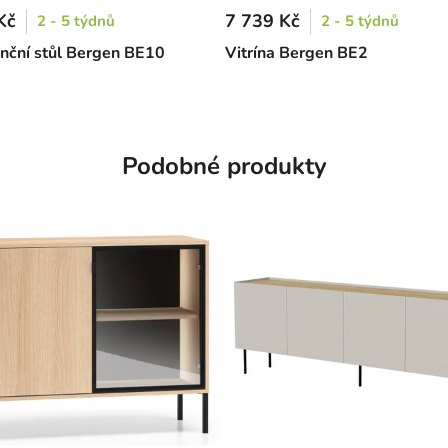
Kč
7 739 Kč
2 - 5 týdnů
2 - 5 týdnů
nční stůl Bergen BE10
Vitrína Bergen BE2
Podobné produkty