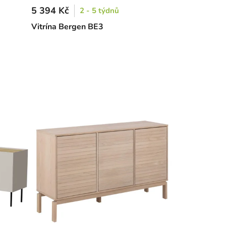
5 394 Kč
2 - 5 týdnů
Vitrína Bergen BE3