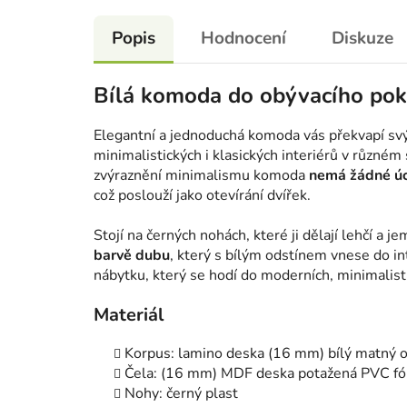
Popis
Hodnocení
Diskuze
Bílá komoda do obývacího pok
Elegantní a jednoduchá komoda vás překvapí s
minimalistických i klasických interiérů v různém
zvýraznění minimalismu komoda
nemá žádné ú
což poslouží jako otevírání dvířek.
Stojí na černých nohách, které ji dělají lehčí a j
barvě dubu
, který s bílým odstínem vnese do in
nábytku, který se hodí do moderních, minimalist
Materiál
Korpus: lamino deska (16 mm) bílý matný o
Čela: (16 mm) MDF deska potažená PVC fólií
Nohy: černý plast