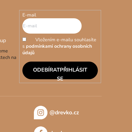
E-mail
Vložením e-mailu souhlasíte
s
podmínkami ochrany osobních
deme
údajů
ktech na
PŘIHLÁSIT
SE
@drevko.cz