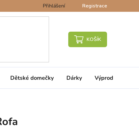
Přihlášení
Registrace
NÁKUPNÍ
KOŠÍK
Dětské domečky
Dárky
Výprodej %
Rofa