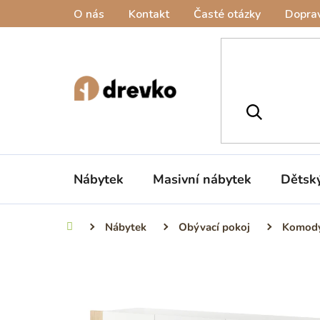
Přejít
O nás
Kontakt
Časté otázky
Doprav
na
obsah
Nábytek
Masivní nábytek
Dětsk
Nábytek
Obývací pokoj
Komod
Domů