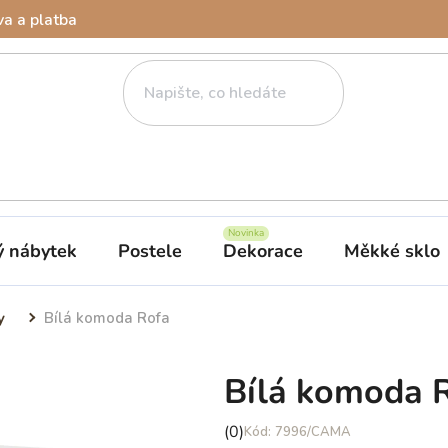
a a platba
ý nábytek
Postele
Dekorace
Měkké sklo
y
Bílá komoda Rofa
Bílá komoda 
Průměrné
(0)
7996/CAMA