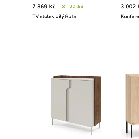
7 869 Kč
3 002 
8 - 22 dní
TV stolek bílý Rofa
Konfere