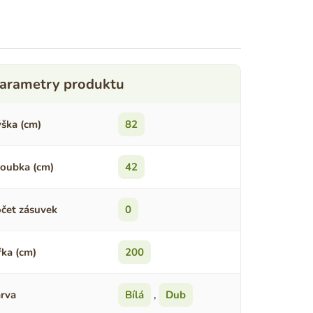
ška (cm)
82
oubka (cm)
42
čet zásuvek
0
řka (cm)
200
rva
Bílá
,
Dub