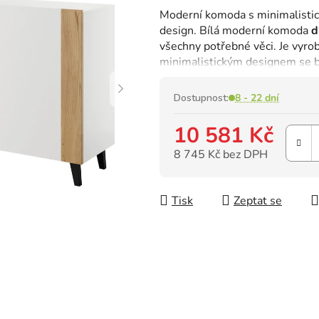
hodnocení
Moderní komoda s minimalistick
produktu
design. Bílá moderní komoda
d
je
všechny potřebné věci. Je vyrob
0,0
minimalistickým designem se bu
z
5
hvězdiček.
Dostupnost:
8 - 22 dní
10 581 Kč
8 745 Kč bez DPH
Měrná cena:
Tisk
Zeptat se