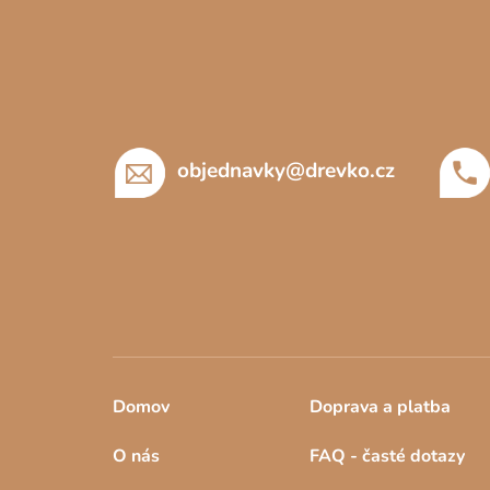
Z
á
p
a
t
í
objednavky
@
drevko.cz
Domov
Doprava a platba
O nás
FAQ - časté dotazy