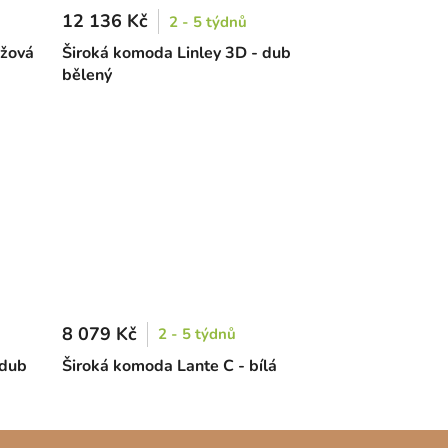
12 136 Kč
2 - 5 týdnů
éžová
Široká komoda Linley 3D - dub
bělený
8 079 Kč
2 - 5 týdnů
 dub
Široká komoda Lante C - bílá