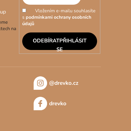
Vložením e-mailu souhlasíte
s
podmínkami ochrany osobních
deme
údajů
ktech na
PŘIHLÁSIT
SE
@drevko.cz
drevko