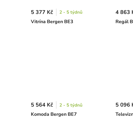
5 377 Kč
4 863 
2 - 5 týdnů
Vitrína Bergen BE3
Regál 
5 564 Kč
5 096 
2 - 5 týdnů
Komoda Bergen BE7
Televiz