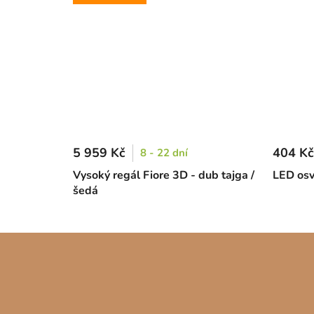
5 959 Kč
404 Kč
8 - 22 dní
Vysoký regál Fiore 3D - dub tajga /
LED osv
šedá
Z
á
p
a