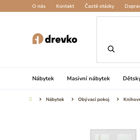
Přejít
O nás
Kontakt
Časté otázky
Doprav
na
obsah
Nábytek
Masivní nábytek
Dětsk
Nábytek
Obývací pokoj
Knihovn
Domů