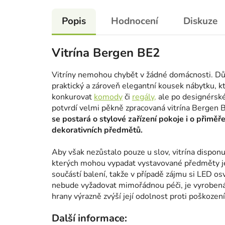
Popis
Hodnocení
Diskuze
Vitrína Bergen BE2
Vitríny nemohou chybět v žádné domácnosti. Důvo
praktický a zároveň elegantní kousek nábytku, 
konkurovat
komody
či
regály,
ale po designérské
potvrdí velmi pěkně zpracovaná vitrína Bergen 
se postará o stylové zařízení pokoje i o přiměř
dekorativních předmětů.
Aby však nezůstalo pouze u slov, vitrína dispon
kterých mohou vypadat vystavované předměty ješ
součástí balení, takže v případě zájmu si LED os
nebude vyžadovat mimořádnou péči, je vyrobená 
hrany výrazně zvýší její odolnost proti poškození
Další informace: