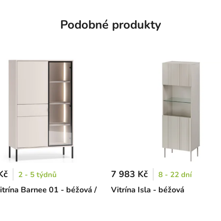
Podobné produkty
Kč
7 983 Kč
2 - 5 týdnů
8 - 22 dní
itrína Barnee 01 - béžová /
Vitrína Isla - béžová