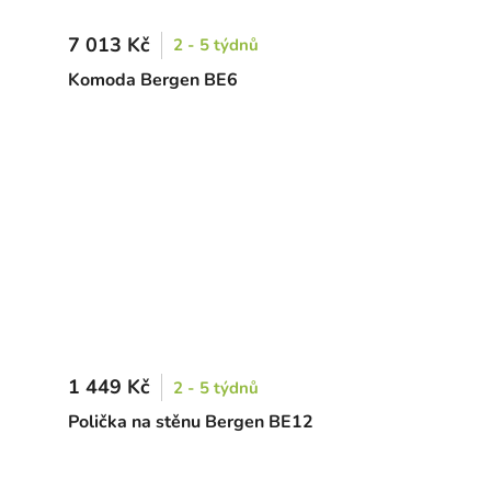
7 013 Kč
2 - 5 týdnů
Komoda Bergen BE6
1 449 Kč
2 - 5 týdnů
0
Polička na stěnu Bergen BE12