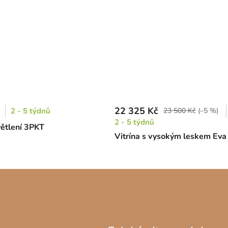
22 325 Kč
2 - 5 týdnů
23 500 Kč
(–5 %)
2 - 5 týdnů
ětlení 3PKT
Vitrína s vysokým leskem Eva 