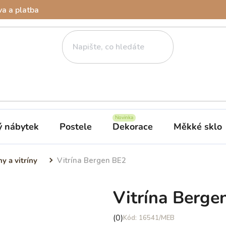
a a platba
ý nábytek
Postele
Dekorace
Měkké sklo
y a vitríny
Vitrína Bergen BE2
Vitrína Berge
Průměrné
(0)
16541/MEB