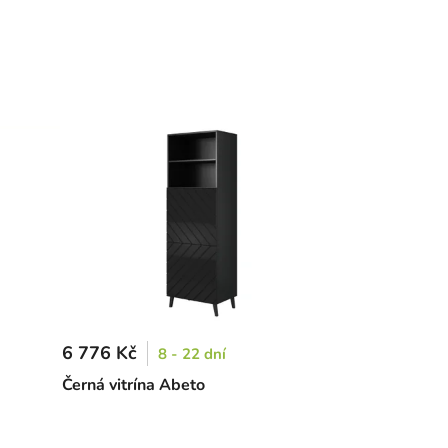
6 776 Kč
8 - 22 dní
Černá vitrína Abeto