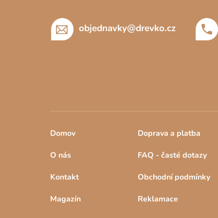
t
í
objednavky
@
drevko.cz
Domov
Doprava a platba
O nás
FAQ - časté dotazy
Kontakt
Obchodní podmínky
Magazín
Reklamace