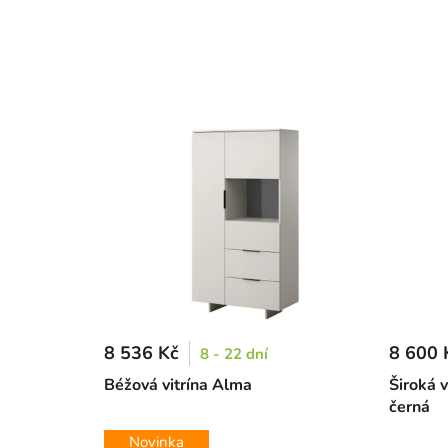
8 536 Kč
8 600 
8 - 22 dní
Béžová vitrína Alma
Široká v
černá
Novinka