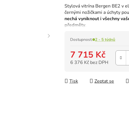
hodnocení
Stylová vitrína Bergen BE2 v e
produktu
černými nožičkami a úchyty pou
je
nechá vyniknout i všechny vaš
0,0
předměty
.
z
5
hvězdiček.
Dostupnost:
2 - 5 týdnů
7 715 Kč
6 376 Kč bez DPH
Měrná cena:
Tisk
Zeptat se