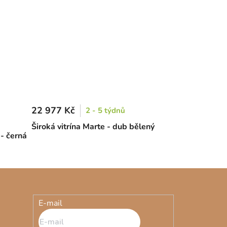
22 977 Kč
2 - 5 týdnů
Široká vitrína Marte - dub bělený
- černá
E-mail