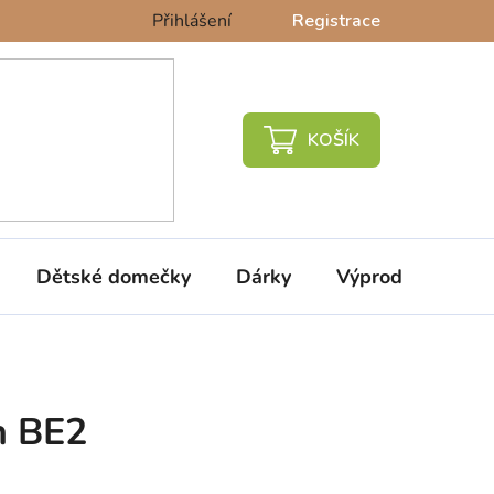
Přihlášení
Registrace
NÁKUPNÍ
KOŠÍK
Dětské domečky
Dárky
Výprodej %
n BE2