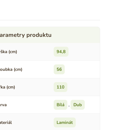
ška (cm)
94,8
oubka (cm)
56
řka (cm)
110
rva
Bílá
,
Dub
teriál
Laminát