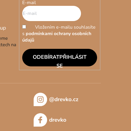
E-mail
Vložením e-mailu souhlasíte
s
podmínkami ochrany osobních
deme
údajů
ktech na
PŘIHLÁSIT
SE
@drevko.cz
drevko