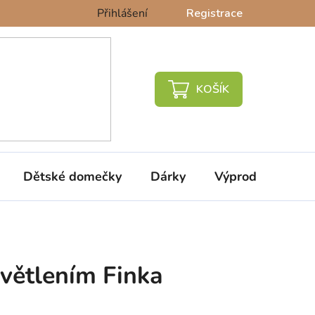
Přihlášení
Registrace
NÁKUPNÍ
KOŠÍK
Dětské domečky
Dárky
Výprodej %
světlením Finka