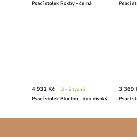
Psací stolek Roxby - černá
Psací s
4 931 Kč
3 369 
2 - 5 týdnů
Psací stolek Blueton - dub divoký
Psací s
Z
á