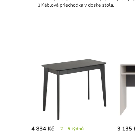
Káblová priechodka v doske stola.
4 834 Kč
3 135 
2 - 5 týdnů