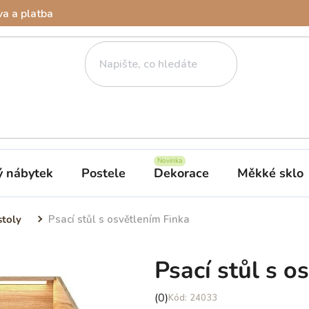
a a platba
ý nábytek
Postele
Dekorace
Měkké sklo
stoly
Psací stůl s osvětlením Finka
Psací stůl s o
Průměrné
(0)
24033