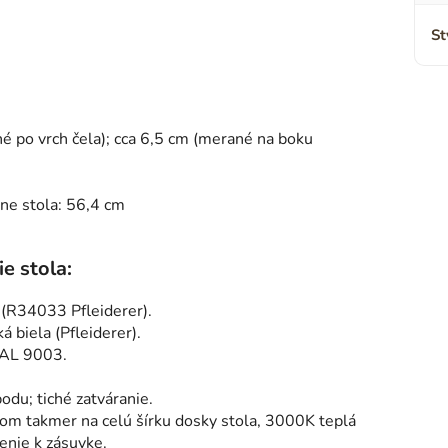
St
é po vrch čela); cca 6,5 ​​cm (merané na boku
ane stola: 56,4 cm
e stola:
 (R34033 Pfleiderer).
á biela (Pfleiderer).
 RAL 9003.
odu; tiché zatváranie.
om takmer na celú šírku dosky stola, 3000K teplá
enie k zásuvke.