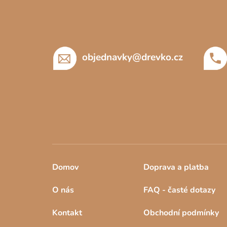
p
a
t
í
objednavky
@
drevko.cz
Domov
Doprava a platba
O nás
FAQ - časté dotazy
Kontakt
Obchodní podmínky