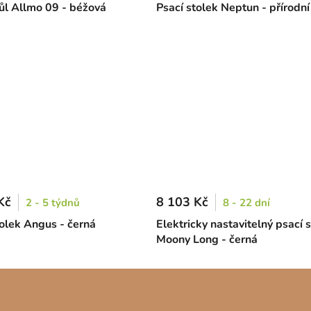
tůl Allmo 09 - béžová
Psací stolek Neptun - přírodní
Kč
8 103 Kč
2 - 5 týdnů
8 - 22 dní
tolek Angus - černá
Elektricky nastavitelný psací s
Moony Long - černá