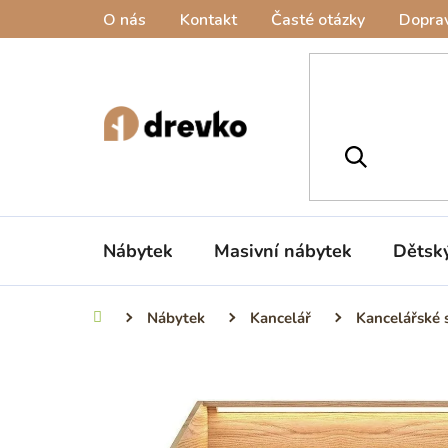
Přejít
O nás
Kontakt
Časté otázky
Doprav
na
obsah
Nábytek
Masivní nábytek
Dětsk
Nábytek
Kancelář
Kancelářské 
Domů