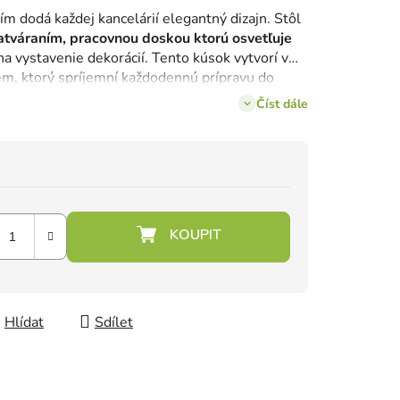
ním dodá každej kancelárií elegantný dizajn. Stôl
atváraním, pracovnou doskou ktorú osvetľuje
a vystavenie dekorácií. Tento kúsok vytvorí v
em, ktorý spríjemní každodennú prípravu do
Číst dále
Hlídat
Sdílet