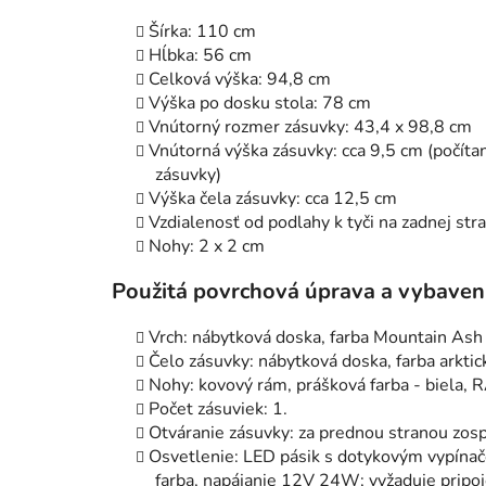
Šírka: 110 cm
Hĺbka: 56 cm
Celková výška: 94,8 cm
Výška po dosku stola: 78 cm
Vnútorný rozmer zásuvky: 43,4 x 98,8 cm
Vnútorná výška zásuvky: cca 9,5 cm (počítan
zásuvky)
Výška čela zásuvky: cca 12,5 cm
Vzdialenosť od podlahy k tyči na zadnej str
Nohy: 2 x 2 cm
Použitá povrchová úprava a vybaveni
Vrch: nábytková doska, farba Mountain Ash
Čelo zásuvky: nábytková doska, farba arktick
Nohy: kovový rám, prášková farba - biela,
Počet zásuviek: 1.
Otváranie zásuvky: za prednou stranou zosp
Osvetlenie: LED pásik s dotykovým vypínač
farba, napájanie 12V 24W; vyžaduje pripoj