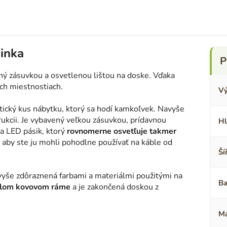
Finka
ný zásuvkou a osvetlenou lištou na doske. Vďaka
ch miestnostiach.
Vý
ktický kus nábytku, ktorý sa hodí kamkoľvek. Navyše
rukcii. Je vybavený veľkou zásuvkou, prídavnou
Hl
a LED pásik, ktorý
rovnomerne osvetľuje takmer
, aby ste ju mohli pohodlne používať na káble od
Ší
avyše zdôraznená farbami a materiálmi použitými na
Ba
lom kovovom ráme
a je zakončená doskou z
Ma