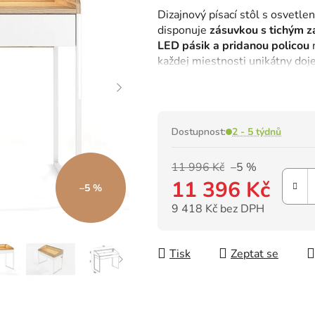
hodnocení
Dizajnový písací stôl s osvetle
produktu
disponuje
zásuvkou s tichým z
je
LED pásik a pridanou policou
n
0,0
každej miestnosti unikátny doj
z
školy a do práce.
5
hvězdiček.
Dostupnost:
2 - 5 týdnů
11 996 Kč
–5 %
11 396 Kč
–5 %
9 418 Kč bez DPH
Měrná cena:
Tisk
Zeptat se