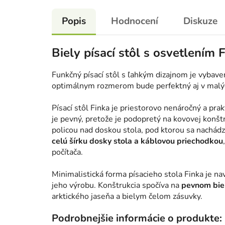
Popis
Hodnocení
Diskuze
Biely písací stôl s osvetlením 
Funkčný písací stôl s ľahkým dizajnom je vybave
optimálnym rozmerom bude perfektný aj v malý
Písací stôl Finka je priestorovo nenáročný a pra
je pevný, pretože je podopretý na kovovej konšt
policou nad doskou stola, pod ktorou sa nachádz
celú šírku dosky stola a káblovou priechodkou
počítača.
Minimalistická forma písacieho stola Finka je n
jeho výrobu. Konštrukcia spočíva na
pevnom bie
arktického jaseňa a bielym čelom zásuvky.
Podrobnejšie informácie o produkte: