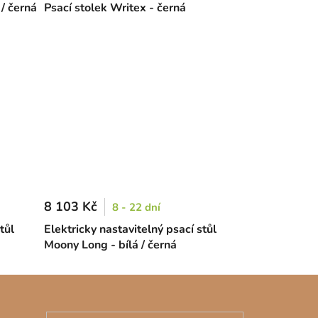
 / černá
Psací stolek Writex - černá
8 103 Kč
8 - 22 dní
tůl
Elektricky nastavitelný psací stůl
Moony Long - bílá / černá