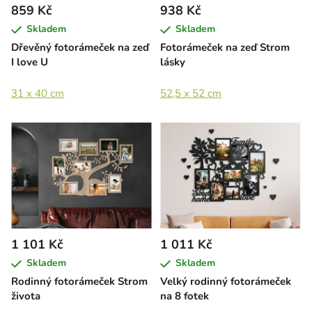
859 Kč
938 Kč
Skladem
Skladem
Dřevěný fotorámeček na zeď
Fotorámeček na zeď Strom
I love U
lásky
31 x 40 cm
52,5 x 52 cm
1 101 Kč
1 011 Kč
Skladem
Skladem
Rodinný fotorámeček Strom
Velký rodinný fotorámeček
života
na 8 fotek