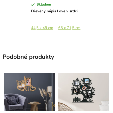
Skladem
Dřevěný nápis Love v srdci
44,5 x 49 cm
65 x 71,5 cm
89 x 97,5 cm
Podobné produkty