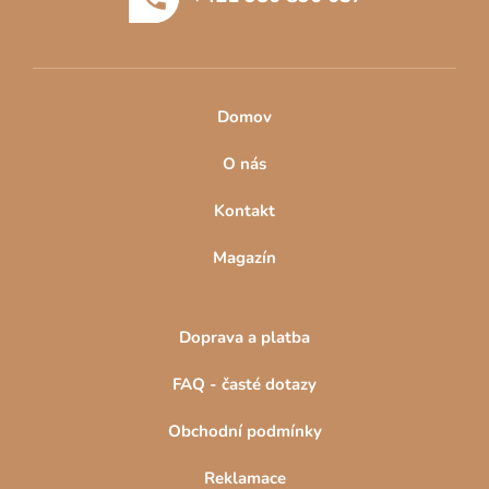
í
Domov
O nás
Kontakt
Magazín
Doprava a platba
FAQ - časté dotazy
Obchodní podmínky
Reklamace