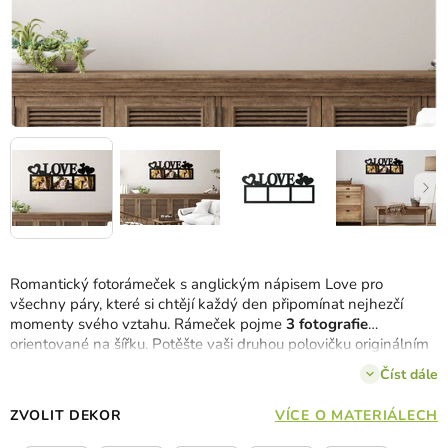
Romantický fotorámeček s anglickým nápisem Love pro
všechny páry, které si chtějí každý den připomínat nejhezčí
momenty svého vztahu. Rámeček pojme
3 fotografie
orientované na šířku. Potěšte vaši druhou polovičku originálním
dárkem k výročí, svátku, na Valentýna nebo jen tak.
Číst dále
ZVOLIT DEKOR
VÍCE O MATERIÁLECH