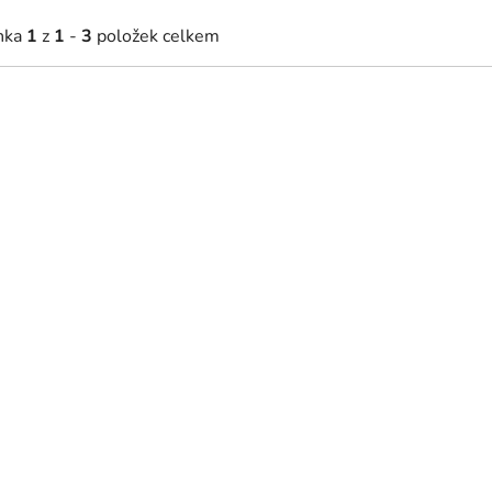
nka
1
z
1
-
3
položek celkem
01 Kč
3 715 Kč
Skladem
Skladem
nný fotorámeček Strom života
Fotorámeček Strom života s
 x 70 cm
120 x 138 cm