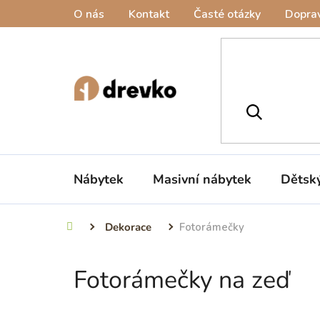
Přejít
O nás
Kontakt
Časté otázky
Doprav
na
obsah
Nábytek
Masivní nábytek
Dětsk
Dekorace
Fotorámečky
Domů
Fotorámečky na zeď
P