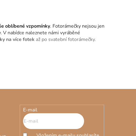
aše oblíbené vzpomínky
. Fotorámečky nejsou jen
ky. V nabídce naleznete námi vyráběné
y na více fotek
až po svatební fotorámečky.
žit faktory jako velikost, materiál, barevnou
íc současného a výrazného, u nás najdete to
e kolekci fotorámečků a najděte ten, který
a láskou k detailům.
E-mail
Vložením e-mailu souhlasíte