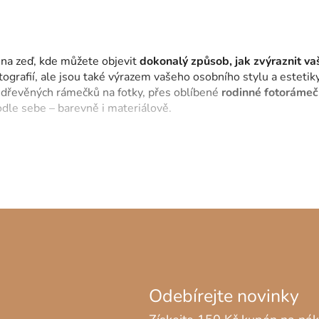
 na zeď, kde můžete objevit
dokonalý způsob, jak zvýraznit v
ografií, ale jsou také výrazem vašeho osobního stylu a esteti
 dřevěných rámečků na fotky, přes oblíbené
rodinné fotorámečk
dle sebe – barevně i materiálově.
 preferencích a stylu vašeho interiéru. Při výběru byste měli zvá
eferujete klasický vzhled dřevěných rámů, nebo hledáte něco v
 albech
– dejte jim prostor vyniknout na vašich stěnách. Objevt
omínky si zaslouží být vyzdvihnuty a prezentovány s elegancí 