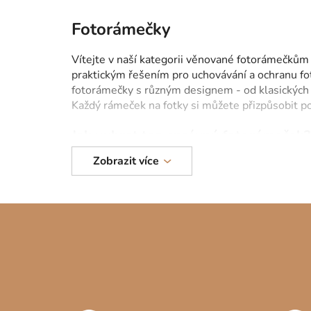
Fotorámečky
Vítejte v naší kategorii věnované fotorámečkům
praktickým řešením pro uchovávání a ochranu fot
fotorámečky s různým designem - od klasických
Každý rámeček na fotky si můžete přizpůsobit po
Jak vybrat ten správný fotorámeček?
Zobrazit více
Je to výzva, která závisí na vašich individuálních
paletu a celkovou atmosféru místnosti. Ať už pr
pravé.
Nenechte vaše oblíbené snímky skryté v
dokonale doplní vaši domácnost. Vaše vzácné vzp
Z
á
p
a
t