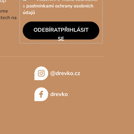
s
podmínkami ochrany osobních
deme
údajů
ktech na
PŘIHLÁSIT
SE
@drevko.cz
drevko