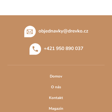
Z
á
p
objednavky
@
drevko.cz
a
t
+421 950 890 037
í
Domov
O nás
Kontakt
Magazín