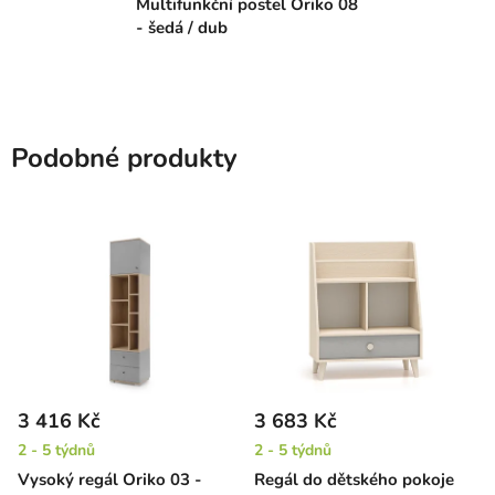
Multifunkční postel Oriko 08
- šedá / dub
Podobné produkty
3 416 Kč
3 683 Kč
2 - 5 týdnů
2 - 5 týdnů
Vysoký regál Oriko 03 -
Regál do dětského pokoje