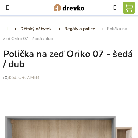
Přejít
Hledat
na
NÁ
obsah
KO
Dětský nábytek
Regály a police
Polička na
Domů
zeď Oriko 07 - šedá / dub
Polička na zeď Oriko 07 - šedá
/ dub
Průměrné
(0)
OR07/MEB
hodnocení
produktu
je
0,0
z
5
hvězdiček.