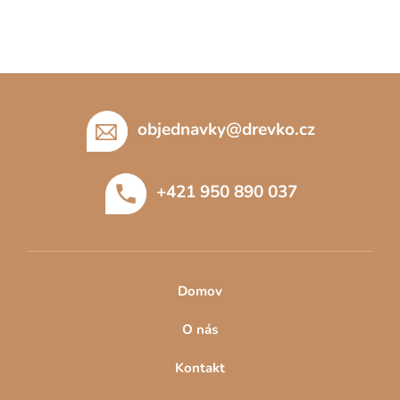
Z
á
p
objednavky
@
drevko.cz
a
t
+421 950 890 037
í
Domov
O nás
Kontakt