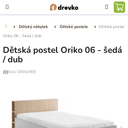
Přejít
Hledat
na
NÁ
obsah
KO
Dětský nábytek
Dětské postele
Dětská postel
Domů
Oriko 06 - šedá / dub
Dětská postel Oriko 06 - šedá
/ dub
Průměrné
(0)
OR06/MEB
hodnocení
produktu
je
0,0
z
5
hvězdiček.