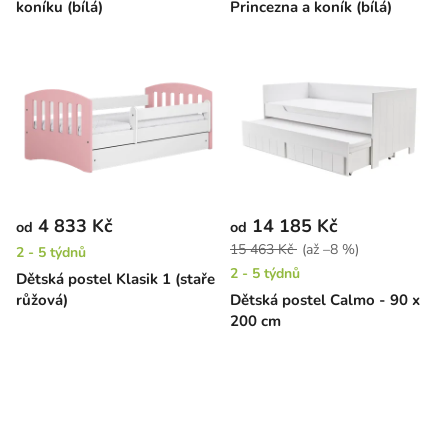
koníku (bílá)
Princezna a koník (bílá)
4 833 Kč
14 185 Kč
od
od
15 463 Kč
(až –8 %)
2 - 5 týdnů
2 - 5 týdnů
Dětská postel Klasik 1 (staře
růžová)
Dětská postel Calmo - 90 x
200 cm