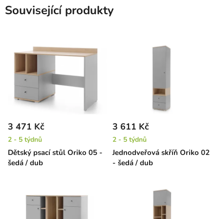
Související produkty
3 471 Kč
3 611 Kč
2 - 5 týdnů
2 - 5 týdnů
Dětský psací stůl Oriko 05 -
Jednodveřová skříň Oriko 02
šedá / dub
- šedá / dub