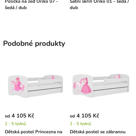
Polička na zeď Oriko 07 -
Šatní skříň Oriko 01 - šedá /
šedá / dub
dub
Podobné produkty
4 105 Kč
4 105 Kč
od
od
2 - 5 týdnů
2 - 5 týdnů
Dětská postel Princezna na
Dětská postel se zábranou