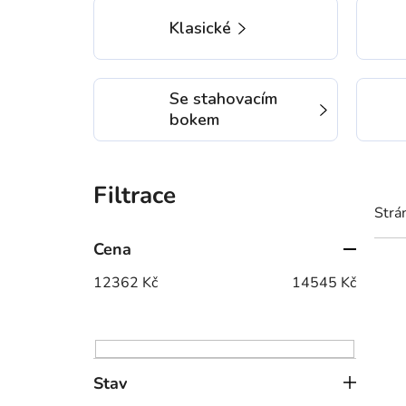
Klasické
Se stahovacím
bokem
P
o
Strá
s
t
Cena
r
12362
Kč
14545
Kč
V
a
ý
n
p
n
i
í
Stav
s
p