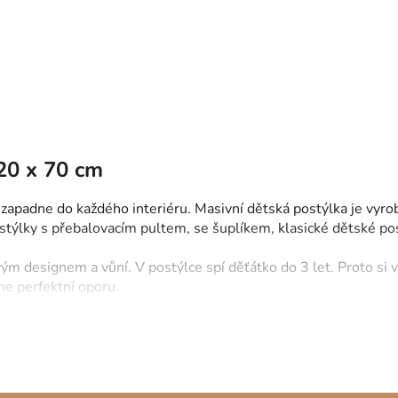
ifunkční dětská postýlka UP! -
 (3v1)
O
v
l
á
d
a
20 x 70 cm
c
í
 zapadne do každého interiéru. Masivní dětská postýlka je vyr
p
ostýlky s přebalovacím pultem, se šuplíkem, klasické dětské p
r
v
m designem a vůní. V postýlce spí děťátko do 3 let. Proto si v
k
ne perfektní oporu.
y
v
ý
p
i
s