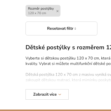
Mult
Šedá
Rozměr postýlky
120 x 70 cm
Dětské postýlky s rozměrem 1
Vyberte si dětskou postýlku 120 x 70 cm, která
kvality. Vybrat si můžete multifunkční dětské p
Dětská postýlka 120 x 70 cm z masivu vyniká svý
zakoupit dětskou matraci, která miminku poskyt
Zobrazit více