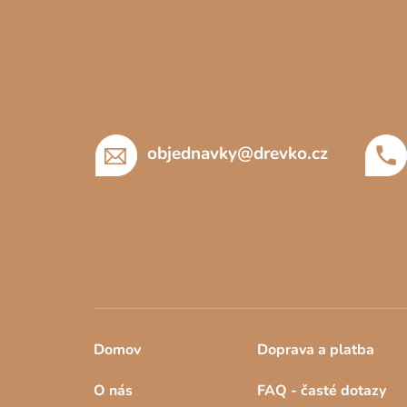
Z
á
p
a
t
í
objednavky
@
drevko.cz
Domov
Doprava a platba
O nás
FAQ - časté dotazy