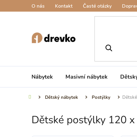
Přejít
O nás
Kontakt
Časté otázky
Doprav
na
obsah
Nábytek
Masivní nábytek
Dětsk
Dětský nábytek
Postýlky
Dětské
Domů
Dětské postýlky 120 x