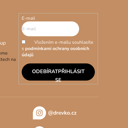
E-mail
Vložením e-mailu souhlasíte
s
podmínkami ochrany osobních
deme
údajů
ktech na
PŘIHLÁSIT
SE
@drevko.cz