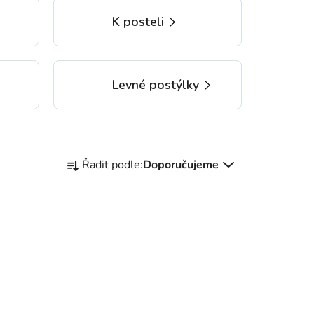
K posteli
Levné postýlky
Ř
Řadit podle:
Doporučujeme
a
z
e
n
í
p
r
o