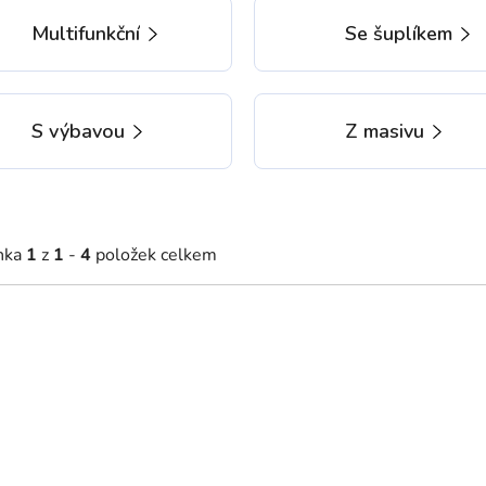
Multifunkční
Se šuplíkem
S výbavou
Z masivu
nka
1
z
1
-
4
položek celkem