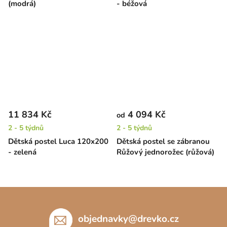
(modrá)
- béžová
11 834 Kč
4 094 Kč
od
2 - 5 týdnů
2 - 5 týdnů
Dětská postel Luca 120x200
Dětská postel se zábranou
- zelená
Růžový jednorožec (růžová)
Z
á
p
objednavky
@
drevko.cz