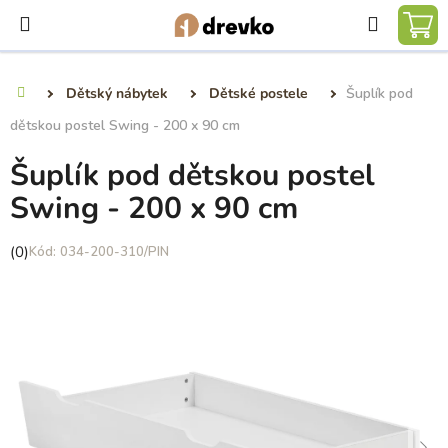
Přejít
Hledat
na
NÁ
obsah
KO
Dětský nábytek
Dětské postele
Šuplík pod
Domů
dětskou postel Swing - 200 x 90 cm
Šuplík pod dětskou postel
Swing - 200 x 90 cm
Průměrné
(0)
034-200-310/PIN
hodnocení
produktu
je
0,0
z
5
hvězdiček.