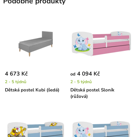
Podobné produkty
4 673 Kč
4 094 Kč
od
2 - 5 týdnů
2 - 5 týdnů
Dětská postel Kubi (šedá)
Dětská postel Sloník
(růžová)