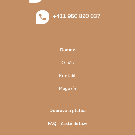
a
t
+421 950 890 037
í
Domov
O nás
Kontakt
Magazín
Doprava a platba
FAQ - časté dotazy