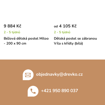
9 884 Kč
4 105 Kč
od
2 - 5 týdnů
2 - 5 týdnů
Béžová dětská postel Miloo
Dětská postel se zábranou
- 200 x 90 cm
Víla s křídly (bílá)
Z
á
p
objednavky
@
drevko.cz
a
t
+421 950 890 037
í