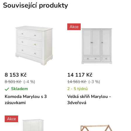
Související produkty
Akce
8 153 Kč
14 117 Kč
8 501 Kč
(–4 %)
14 561 Kč
(–3 %)
Skladem
2 - 5 týdnů
Komoda Marylou s 3
Velká skříň Marylou -
zásuvkami
3dveřová
Akce