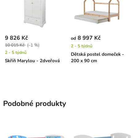
9 826 Kč
8 997 Kč
od
10 015 Kč
(–1 %)
2 - 5 týdnů
2 - 5 týdnů
Dětská postel domeček -
Skříň Marylou - 2dveřová
200 x 90 cm
Podobné produkty