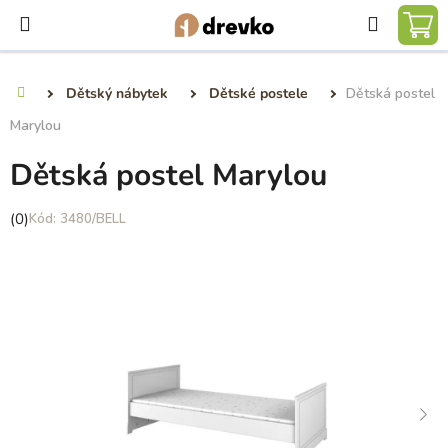
Přejít
Hledat
na
NÁ
obsah
KO
Dětský nábytek
Dětské postele
Dětská postel
Domů
Marylou
Dětská postel Marylou
Průměrné
(0)
3480/BELL
hodnocení
produktu
je
0,0
z
5
hvězdiček.