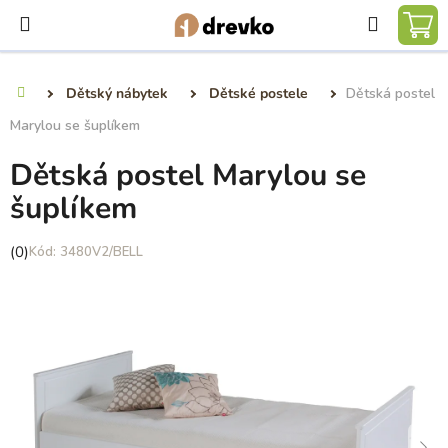
Přejít
Hledat
na
NÁ
obsah
KO
Dětský nábytek
Dětské postele
Dětská postel
Domů
Marylou se šuplíkem
Dětská postel Marylou se
šuplíkem
Průměrné
(0)
3480V2/BELL
hodnocení
produktu
je
0,0
z
5
hvězdiček.