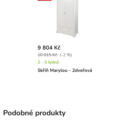
9 804 Kč
10 015 Kč
(–2 %)
2 - 5 týdnů
Skříň Marylou - 2dveřová
Podobné produkty