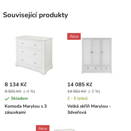
Související produkty
Akce
8 134 Kč
14 085 Kč
8 501 Kč
(–4 %)
14 561 Kč
(–3 %)
Skladem
2 - 5 týdnů
Komoda Marylou s 3
Velká skříň Marylou -
zásuvkami
3dveřová
Akce