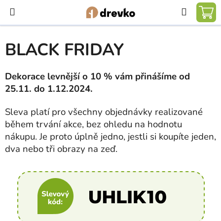
Přejít
Hledat
na
NÁ
obsah
KO
BLACK FRIDAY
Dekorace levnější o 10 % vám přinášíme od
25.11. do 1.12.2024.
Sleva platí pro všechny objednávky realizované
během trvání akce, bez ohledu na hodnotu
nákupu. Je proto úplně jedno, jestli si koupíte jeden,
dva nebo tři obrazy na zeď.