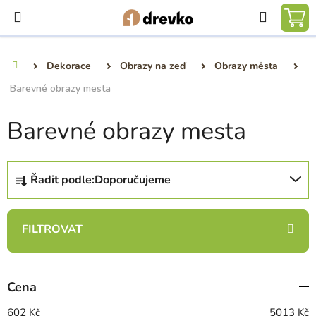
Přejít
Hledat
na
NÁ
obsah
KO
Dekorace
Obrazy na zeď
Obrazy města
Domů
Barevné obrazy mesta
Barevné obrazy mesta
Ř
Řadit podle:
Doporučujeme
a
z
e
n
í
p
Cena
r
o
602
Kč
5013
Kč