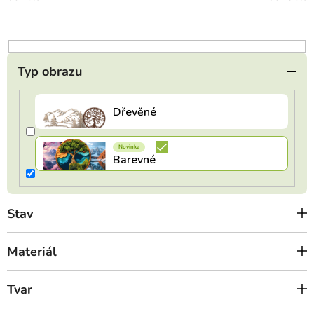
d
u
k
t
Typ obrazu
ů
Stav
Materiál
Tvar