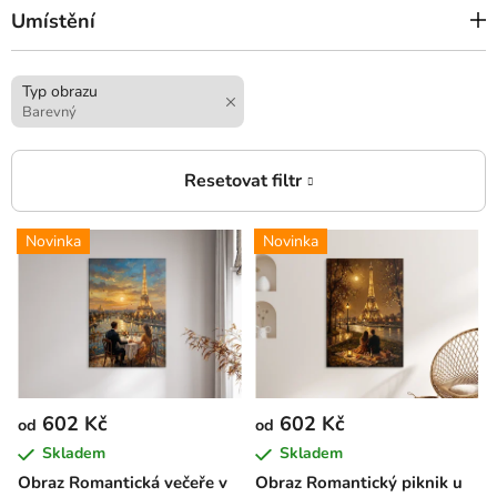
Umístění
Typ obrazu
Barevný
V
Novinka
Novinka
ý
p
i
s
p
r
602 Kč
602 Kč
od
od
o
Skladem
Skladem
d
Obraz Romantická večeře v
Obraz Romantický piknik u
u