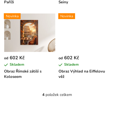
Paříži
Seiny
k
t
Novinka
Novinka
ů
602 Kč
602 Kč
od
od
Skladem
Skladem
Obraz Římské zátiší s
Obraz Výhled na Eiffelovu
Koloseem
věž
4
položek celkem
O
v
l
á