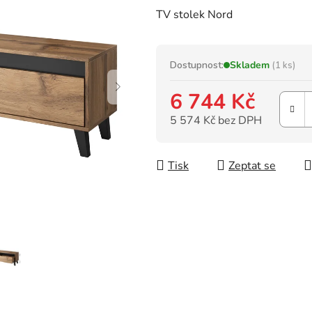
hodnocení
TV stolek Nord
produktu
je
0,0
z
Dostupnost:
Skladem
(1 ks)
5
6 744 Kč
hvězdiček.
5 574 Kč bez DPH
Měrná cena:
Tisk
Zeptat se