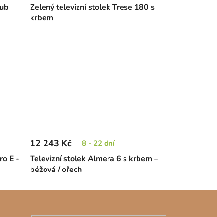
dub
Zelený televizní stolek Trese 180 s
krbem
12 243 Kč
8 - 22 dní
ro E -
Televizní stolek Almera 6 s krbem –
béžová / ořech