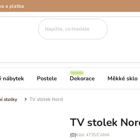
a a platba
ý nábytek
Postele
Dekorace
Měkké sklo
ní stolky
TV stolek Nord
TV stolek Nor
Průměrné
(0)
4735/CAMA