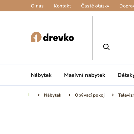
Přejít
O nás
Kontakt
Časté otázky
Doprav
na
obsah
Nábytek
Masivní nábytek
Dětsk
Nábytek
Obývací pokoj
Televiz
Domů