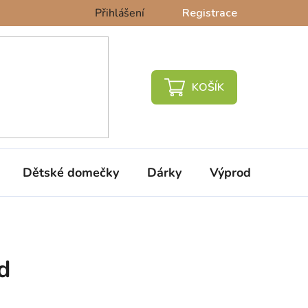
Přihlášení
Registrace
NÁKUPNÍ
KOŠÍK
Dětské domečky
Dárky
Výprodej %
d