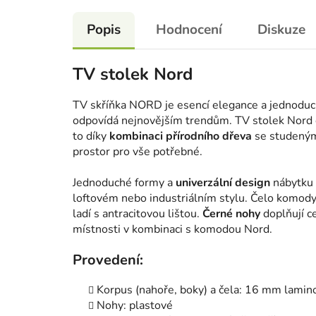
Popis
Hodnocení
Diskuze
TV stolek Nord
TV skříňka NORD je esencí elegance a jednoduc
odpovídá nejnovějším trendům. TV stolek Nord 
to díky
kombinaci přírodního dřeva
se studený
prostor pro vše potřebné.
Jednoduché formy a
univerzální design
nábytku 
loftovém nebo industriálním stylu. Čelo komod
ladí s antracitovou lištou.
Černé nohy
doplňují ce
místnosti v kombinaci s komodou Nord.
Provedení:
Korpus (nahoře, boky) a čela: 16 mm lamin
Nohy: plastové