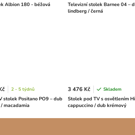
ek Albion 180 - béžová
Televizní stolek Barnee 04 – 
lindberg / černá
Kč
3 476 Kč
2 - 5 týdnů
Skladem
V stolek Positano PO9 – dub
Stolek pod TV s osvětlením Hi
 / macadamia
cappuccino / dub krémový