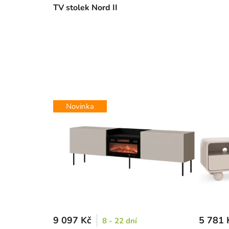
TV stolek Nord II
Novinka
9 097 Kč
5 781 
8 - 22 dní