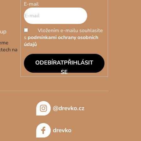
E-mail
Vložením e-mailu souhlasíte
s
podmínkami ochrany osobních
deme
údajů
ktech na
PŘIHLÁSIT
SE
@drevko.cz
drevko