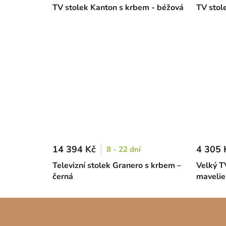
TV stolek Kanton s krbem - béžová
TV stol
14 394 Kč
4 305 
8 - 22 dní
Televizní stolek Granero s krbem –
Velký T
černá
mavelie
Z