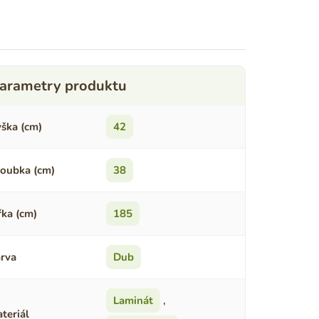
ška (cm)
42
oubka (cm)
38
řka (cm)
185
rva
Dub
Laminát
,
teriál