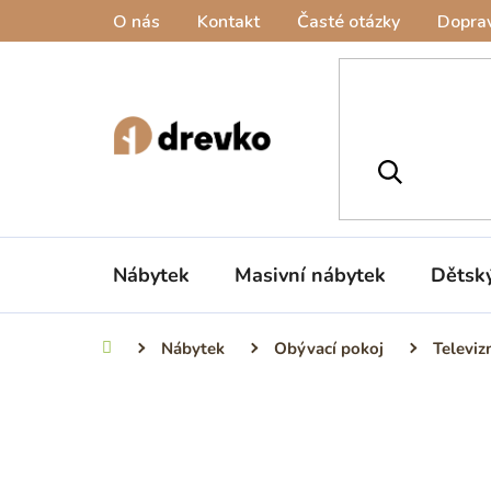
Přejít
O nás
Kontakt
Časté otázky
Doprav
na
obsah
Nábytek
Masivní nábytek
Dětsk
Nábytek
Obývací pokoj
Televiz
Domů