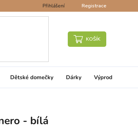
Přihlášení
Registrace
NÁKUPNÍ
KOŠÍK
Dětské domečky
Dárky
Výprodej %
ero - bílá