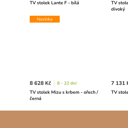
TV stolek Lante F - bílá
TV stol
divoký
Novinka
8 628 Kč
7 131 
8 - 22 dní
TV stolek Mizu s krbem - ořech /
TV stol
černá
Z
á