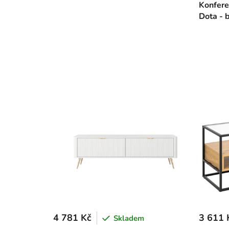
Konfere
Dota - b
4 781 Kč
3 611 
Skladem