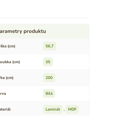
ška (cm)
56,7
oubka (cm)
35
řka (cm)
200
rva
Bílá
teriál
Laminát
,
MDF