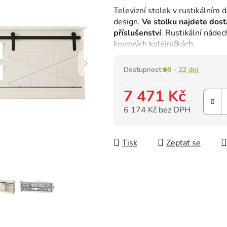
hodnocení
Televizní stolek v rustikálním 
produktu
design.
Ve stolku najdete dost
je
příslušenství
. Rustikální náde
0,0
kovových kolejničkách.
z
5
hvězdiček.
Dostupnost:
8 - 22 dní
7 471 Kč
6 174 Kč bez DPH
Měrná cena:
Tisk
Zeptat se