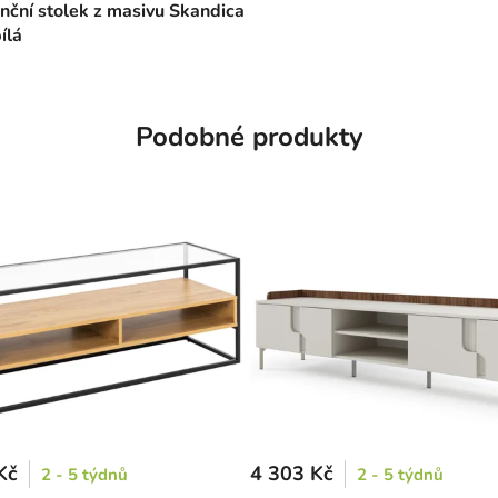
nční stolek z masivu Skandica
ílá
Podobné produkty
Kč
4 303 Kč
2 - 5 týdnů
2 - 5 týdnů