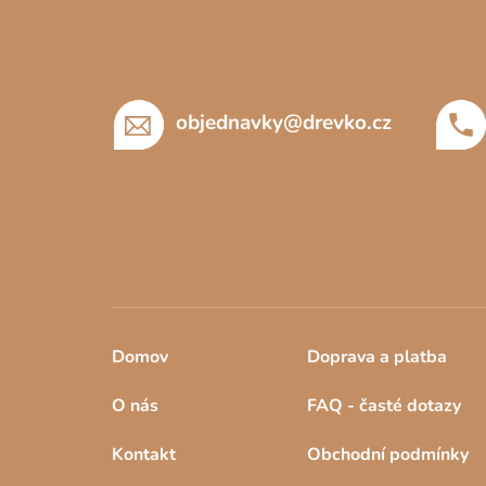
p
a
t
í
objednavky
@
drevko.cz
Domov
Doprava a platba
O nás
FAQ - časté dotazy
Kontakt
Obchodní podmínky