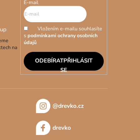
E-mail
Vložením e-mailu souhlasíte
s
podmínkami ochrany osobních
deme
údajů
ktech na
PŘIHLÁSIT
SE
@drevko.cz
drevko