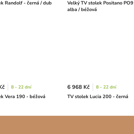
ek Randolf - černá / dub
Velký TV stolek Positano PO9
alba / béžová
Kč
6 968 Kč
8 - 22 dní
8 - 22 dní
ek Vera 190 - béžová
TV stolek Lucia 200 - černá