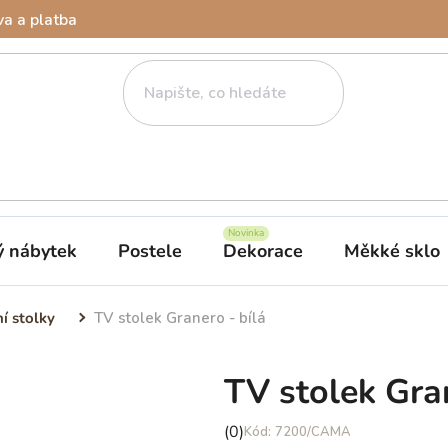
a a platba
ý nábytek
Postele
Dekorace
Měkké sklo
ní stolky
TV stolek Granero - bílá
TV stolek Gran
Průměrné
(0)
7200/CAMA