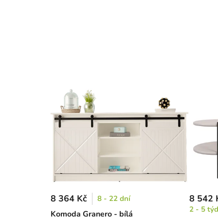
8 364 Kč
8 542 
8 - 22 dní
2 - 5 tý
Komoda Granero - bílá