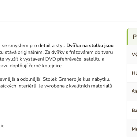
e se smyslem pro detail a styl.
Dvířka na stolku jsou
ku stává originálním. Za dvířky s frézováním do tvaru
Vý
te využít k vystavení DVD přehrávače, satelitu a
arvu doplňují černé kolejnice.
Hl
pevnější a odolnější. Stolek Granero je kus nábytku,
sických interiérů. Je vyrobena z kvalitních materiálů
Ší
Ba
ie
Ma