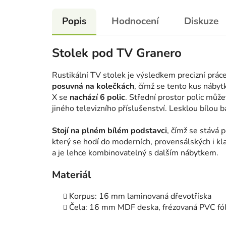
Popis
Hodnocení
Diskuze
Stolek pod TV Granero
Rustikální TV stolek je výsledkem precizní prác
posuvná na kolečkách
, čímž se tento kus nábyt
X se
nachází 6 polic
. Střední prostor polic může
jiného televizního příslušenství. Lesklou bílou b
Stojí na plném bílém podstavci
, čímž se stává 
který se hodí do moderních, provensálských i kla
a je lehce kombinovatelný s dalším nábytkem.
Materiál
Korpus: 16 mm laminovaná dřevotříska
Čela: 16 mm MDF deska, frézovaná PVC fól