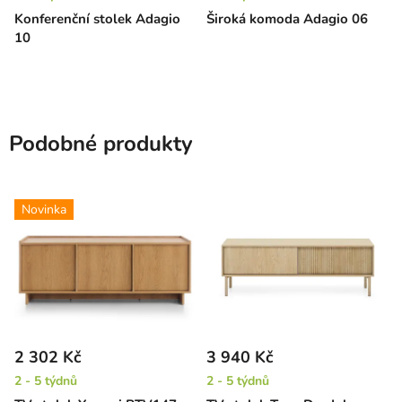
Konferenční stolek Adagio
Široká komoda Adagio 06
10
Podobné produkty
Novinka
2 302 Kč
3 940 Kč
2 - 5 týdnů
2 - 5 týdnů