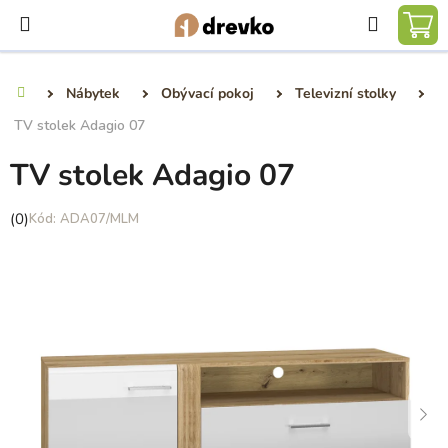
Přejít
Hledat
na
NÁ
obsah
KO
Nábytek
Obývací pokoj
Televizní stolky
Domů
TV stolek Adagio 07
TV stolek Adagio 07
Průměrné
(0)
ADA07/MLM
hodnocení
produktu
je
0,0
z
5
hvězdiček.