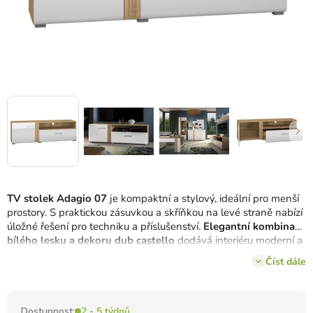
TV stolek Adagio 07
je kompaktní a stylový, ideální pro menší
prostory. S praktickou zásuvkou a skříňkou na levé straně nabízí
úložné řešení pro techniku ​​a příslušenství.
Elegantní kombinace
bílého lesku a dekoru dub castello
dodává interiéru moderní a
útulný nádech.
Číst dále
Dostupnost:
2 - 5 týdnů