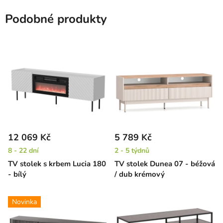
Podobné produkty
12 069 Kč
5 789 Kč
8 - 22 dní
2 - 5 týdnů
TV stolek s krbem Lucia 180
TV stolek Dunea 07 - béžová
- bílý
/ dub krémový
Novinka