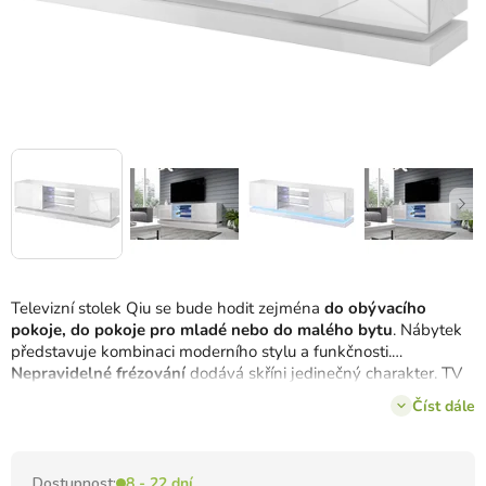
Televizní stolek Qiu se bude hodit zejména
do obývacího
pokoje, do pokoje pro mladé nebo do malého bytu
. Nábytek
představuje kombinaci moderního stylu a funkčnosti.
Nepravidelné frézování
dodává skříni jedinečný charakter. TV
stolek představuje ideální místem pro TV zařízení a dekorativní
Číst dále
prvky.
Dostupnost:
8 - 22 dní