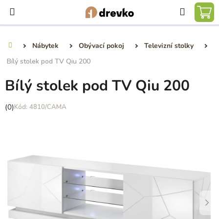
Přejít
Hledat
na
NÁ
obsah
KO
Nábytek
Obývací pokoj
Televizní stolky
Domů
Bílý stolek pod TV Qiu 200
Bílý stolek pod TV Qiu 200
Průměrné
(0)
4810/CAMA
hodnocení
produktu
je
0,0
z
5
hvězdiček.