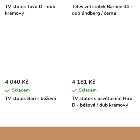
TV stolek Tavo D - dub
Televizní stolek Barnee 04 –
krémový
dub lindberg / černá
4 040 Kč
4 181 Kč
Skladem
Skladem
TV stolek Bari - béžová
TV stolek s osvětlením Hiro
D - béžová / dub krémový
Z
á