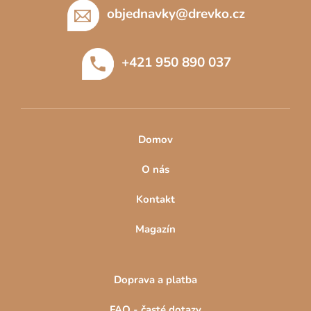
p
objednavky
@
drevko.cz
a
t
+421 950 890 037
í
Domov
O nás
Kontakt
Magazín
Doprava a platba
FAQ - časté dotazy