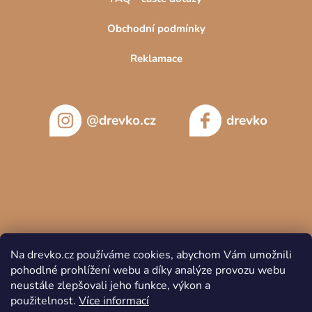
Obchodní podmínky
Reklamace
@drevko.cz
drevko
Na drevko.cz používáme cookies, abychom Vám umožnili
pohodlné prohlížení webu a díky analýze provozu webu
neustále zlepšovali jeho funkce, výkon a
použitelnost.
Více informací