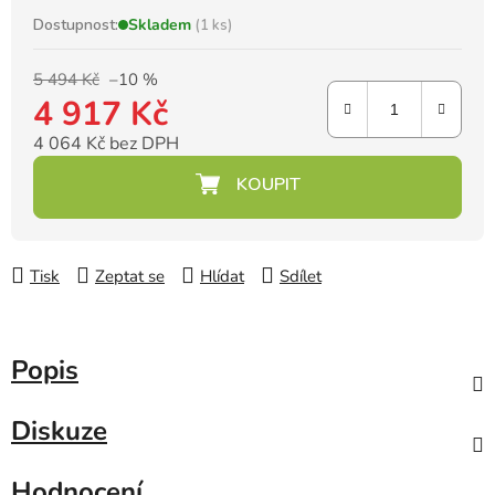
Dostupnost:
Skladem
(1 ks)
5 494 Kč
–10 %
4 917 Kč
4 064 Kč bez DPH
Měrná cena:
Tisk
Zeptat se
Hlídat
Sdílet
Popis
Diskuze
Hodnocení