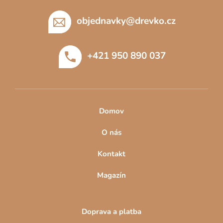
á
p
objednavky
@
drevko.cz
a
t
+421 950 890 037
í
Domov
O nás
Kontakt
Magazín
Doprava a platba