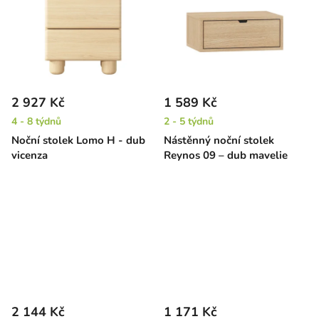
2 927 Kč
1 589 Kč
4 - 8 týdnů
2 - 5 týdnů
Noční stolek Lomo H - dub
Nástěnný noční stolek
vicenza
Reynos 09 – dub mavelie
2 144 Kč
1 171 Kč