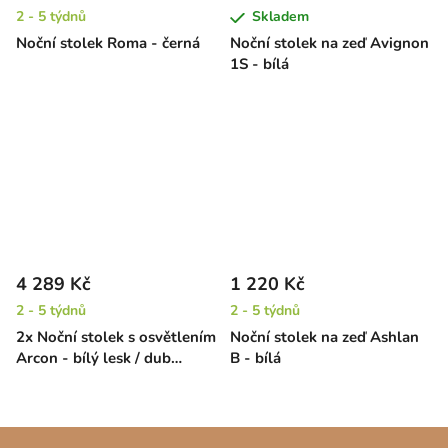
2 - 5 týdnů
Skladem
Noční stolek Roma - černá
Noční stolek na zeď Avignon
1S - bílá
4 289 Kč
1 220 Kč
2 - 5 týdnů
2 - 5 týdnů
2x Noční stolek s osvětlením
Noční stolek na zeď Ashlan
Arcon - bílý lesk / dub
B - bílá
grandson
Z