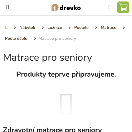
Přejít
Hledat
na
NÁ
obsah
KO
Nábytek
Ložnice
Postele
Matrace
Domů
Podle účelu
Matrace pro seniory
Matrace pro seniory
Produkty teprve připravujeme.
Zdravotní matrace pro seniory