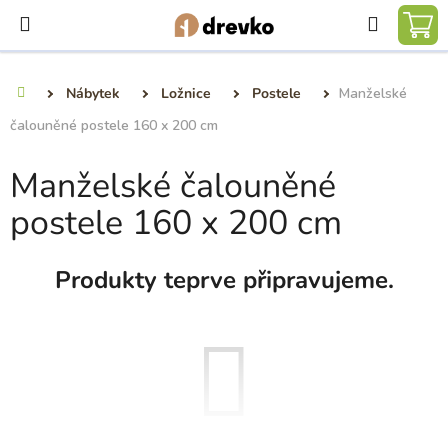
Přejít
Hledat
na
NÁ
obsah
KO
Nábytek
Ložnice
Postele
Manželské
Domů
čalouněné postele 160 x 200 cm
Manželské čalouněné
postele 160 x 200 cm
Produkty teprve připravujeme.