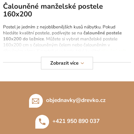
Čalouněné manželské postele
Můžete se ale podívat na ostatní kategorie.
160x200
Postel je jedním z nejoblíbenějších kusů nábytku. Pokud
ZPĚT DO OBCHODU
hledáte kvalitní postele, podívejte se na
čalouněné postele
160x200 do ložnice
. Můžete si vybrat manželské postele
160x200 cm s čalouněným čelem nebo čalouněním v
dřevěném rámu. K posteli si vyberte také kvalitní
dřevěný rošt
160x200 cm.
Zobrazit více
Na výběr máte také
matrace 160x200
, které poskytnou
nadstandardní komfort při spánku. Kromě toho si můžete vybrat
čalouněnou postel 120x200
nebo
čalouněnou postel 140x200
Z
cm
.
á
p
objednavky
@
drevko.cz
a
t
+421 950 890 037
í