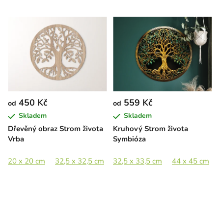
450 Kč
559 Kč
od
od
Skladem
Skladem
Dřevěný obraz Strom života
Kruhový Strom života
Vrba
Symbióza
20 x 20 cm
32,5 x 32,5 cm
32,5 x 33,5 cm
44,5 x 44,5 cm
44 x 45 cm
65 x 65 cm