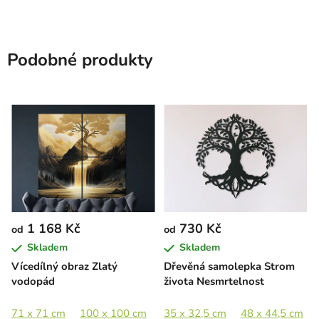
Podobné produkty
1 168 Kč
730 Kč
od
od
Skladem
Skladem
Vícedílný obraz Zlatý
Dřevěná samolepka Strom
vodopád
života Nesmrtelnost
71 x 71 cm
100 x 100 cm
130 x 130 cm
35 x 32,5 cm
48 x 44,5 cm
180 x 180 cm