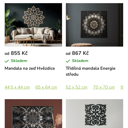
855 Kč
867 Kč
od
od
Skladem
Skladem
Mandala na zeď Hvězdice
Třídílná mandala Energie
středu
44,5 x 44 cm
65 x 64 cm
89 x 88 cm
52 x 52 cm
70 x 70 cm
90 