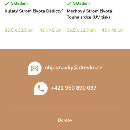
Skladem
Skladem
Kulatý Strom života Dědictví
Mechový Strom života
Touha srdce (UV tisk)
33,5 x 33,5 cm
45 x 45 cm
36,5 x 33,5 cm
60 x 60 cm
89 x 89 cm
45 x 49 cm
Z
á
p
objednavky
@
drevko.cz
a
t
+421 950 890 037
í
Domov