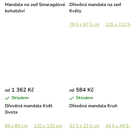
Mandala na zeď Smaragdové
Dřevěná mandala na zeď
bohatství
Květy
79,5 x 87,5 cm
125 x 112,5 
1 362 Kč
584 Kč
od
od
Skladem
Skladem
Dřevěná mandala Květ
Dřevěná mandala Kruh
života
84 x 84 cm
120 x 120 cm
175 x 175 cm
31,5 x 31,5 cm
44,5 x 44,5 c