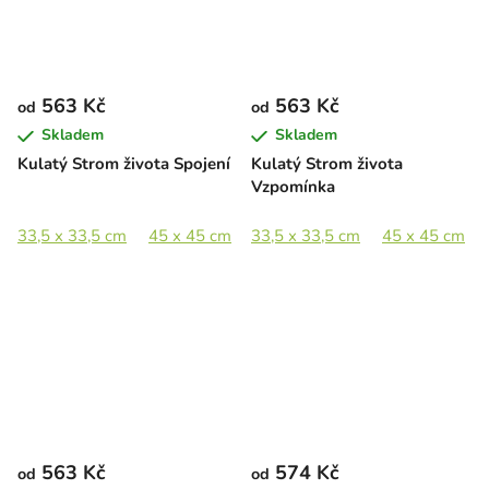
563 Kč
563 Kč
od
od
Skladem
Skladem
Kulatý Strom života Spojení
Kulatý Strom života
Vzpomínka
33,5 x 33,5 cm
45 x 45 cm
33,5 x 33,5 cm
60 x 60 cm
89 x 88,5 cm
45 x 45 cm
563 Kč
574 Kč
od
od