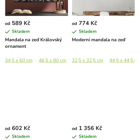
589 Kč
774 Kč
od
od
Skladem
Skladem
Mandala na zeď Královský
Moderní mandala na zeď
ornament
34,5 x 60 cm
46,5 x 80 cm
32,5 x 32,5 cm
58 x 100 cm
69,5 x 120 cm
44,5 x 44,5 c
602 Kč
1 356 Kč
od
od
Skladem
Skladem