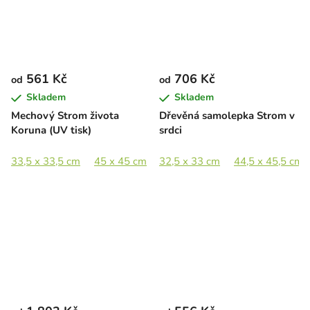
561 Kč
706 Kč
od
od
Skladem
Skladem
Mechový Strom života
Dřevěná samolepka Strom v
Koruna (UV tisk)
srdci
33,5 x 33,5 cm
45 x 45 cm
32,5 x 33 cm
65 x 65 cm
89 x 89 cm
44,5 x 45,5 cm