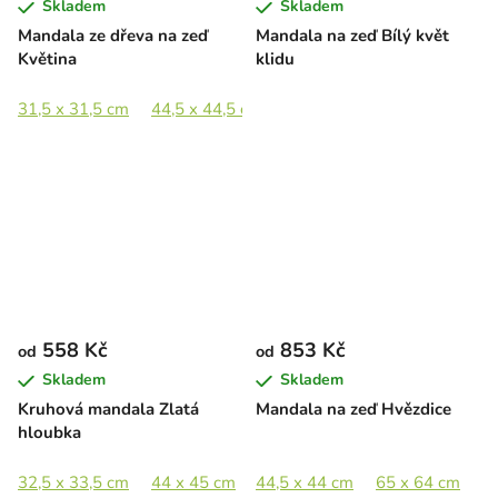
Skladem
Skladem
Mandala ze dřeva na zeď
Mandala na zeď Bílý květ
Květina
klidu
31,5 x 31,5 cm
44,5 x 44,5 cm
65 x 65 cm
89 x 89 cm
558 Kč
853 Kč
od
od
Skladem
Skladem
Kruhová mandala Zlatá
Mandala na zeď Hvězdice
hloubka
32,5 x 33,5 cm
44 x 45 cm
44,5 x 44 cm
58,5 x 60 cm
65 x 64 cm
87 x 89 cm
8