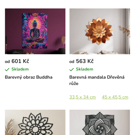
601 Kč
563 Kč
od
od
Skladem
Skladem
Barevný obraz Buddha
Barevná mandala Dřevěná
růže
33,5 x 34 cm
45 x 45,5 cm