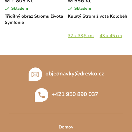
1 803 Kč
556 Kč
od
od
Skladem
Skladem
Třídílný obraz Stromu života
Kulatý Strom života Koloběh
Symfonie
32 x 33,5 cm
43 x 45 cm
5
Z
á
p
objednavky
@
drevko.cz
a
t
+421 950 890 037
í
Domov