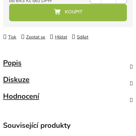
od
643 Kč
bez DPH
Měrná cena:
Tisk
Zeptat se
Hlídat
Sdílet
Popis
Diskuze
Hodnocení
Související produkty