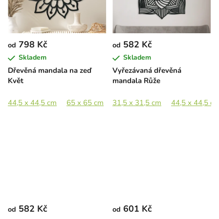
798 Kč
582 Kč
od
od
Skladem
Skladem
Dřevěná mandala na zeď
Vyřezávaná dřevěná
Květ
mandala Růže
44,5 x 44,5 cm
65 x 65 cm
31,5 x 31,5 cm
89 x 89 cm
44,5 x 44,5 c
582 Kč
601 Kč
od
od