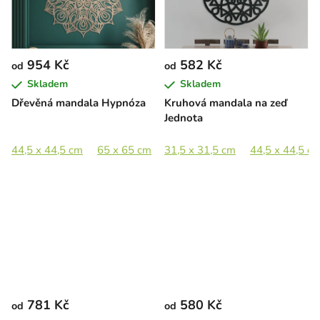
954 Kč
582 Kč
od
od
Skladem
Skladem
Dřevěná mandala Hypnóza
Kruhová mandala na zeď
Jednota
44,5 x 44,5 cm
65 x 65 cm
31,5 x 31,5 cm
89 x 89 cm
44,5 x 44,5 c
781 Kč
580 Kč
od
od