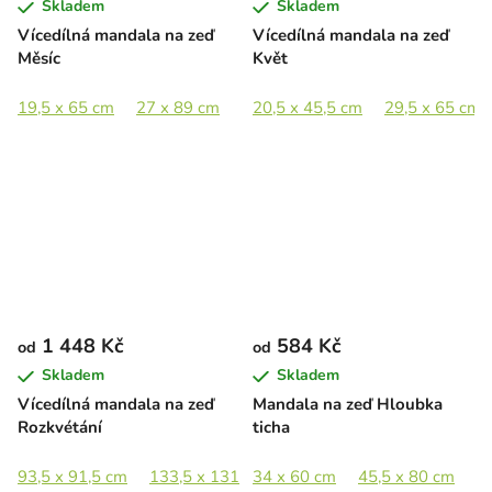
Skladem
Skladem
Vícedílná mandala na zeď
Vícedílná mandala na zeď
Měsíc
Květ
19,5 x 65 cm
27 x 89 cm
40,5 x 133 cm
20,5 x 45,5 cm
61 x 201 cm
29,5 x 65 cm
1 448 Kč
584 Kč
od
od
Skladem
Skladem
Vícedílná mandala na zeď
Mandala na zeď Hloubka
Rozkvétání
ticha
93,5 x 91,5 cm
133,5 x 131 cm
34 x 60 cm
179 x 175,5 cm
45,5 x 80 cm
5