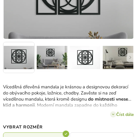
Vícedílná dřevěná mandala je krásnou a designovou dekorací
do obývacího pokoje, ložnice, chodby. Zavěste si na zeď
vícedílnou mandalu, která kromě designu
do místnosti vnese
klid a harmonii
. Moderní mandala zapadne do každého
interiéru. Na stěně bude působit nejen jako obraz, ale také jako
Číst dále
psychologický nástroj.
VYBRAT ROZMĚR