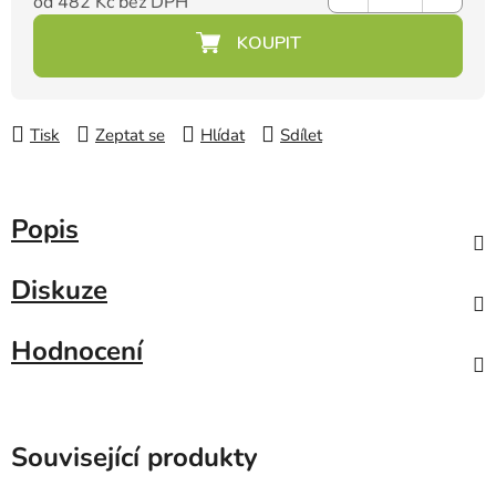
od
482 Kč
bez DPH
Měrná cena:
Tisk
Zeptat se
Hlídat
Sdílet
Popis
Diskuze
Hodnocení
Související produkty