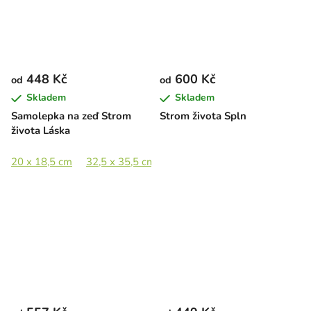
448 Kč
600 Kč
od
od
Skladem
Skladem
Samolepka na zeď Strom
Strom života Spln
života Láska
20 x 18,5 cm
32,5 x 35,5 cm
44,5 x 49 cm
65 x 71,5 cm