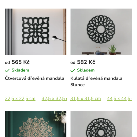
565 Kč
582 Kč
od
od
Skladem
Skladem
Čtvercová dřevěná mandala
Kulatá dřevěná mandala
Slunce
22,5 x 22,5 cm
32,5 x 32,5 cm
31,5 x 31,5 cm
44,5 x 44,5 cm
44,5 x 44,5 c
65 x 64,5