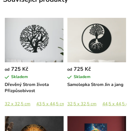
725 Kč
725 Kč
od
od
Skladem
Skladem
Dřevěný Strom života
Samolepka Strom Jin a jang
Přizpůsobivost
32 x 32,5 cm
43,5 x 44,5 cm
32,5 x 32,5 cm
63,5 x 65 cm
44,5 x 44,5 c
89 x 91 cm