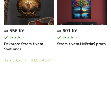
556 Kč
601 Kč
od
od
Skladem
Skladem
Dekorace Strom života
Strom života Hvězdný prach
Svetlonos
32 x 33,5 cm
43,5 x 45 cm
58 x 60 cm
86 x 89 cm