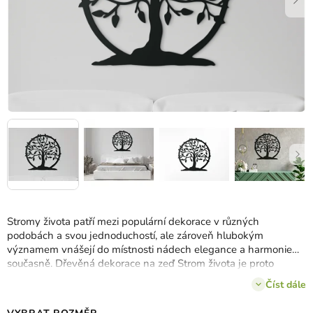
Stromy života patří mezi populární dekorace v různých
podobách a svou jednoduchostí, ale zároveň hlubokým
významem vnášejí do místnosti nádech elegance a harmonie
současně. Dřevěná dekorace na zeď Strom života je proto
ideální jako dárek
pro každého, kdo má v oblibě krásné
Číst dále
doplňky.