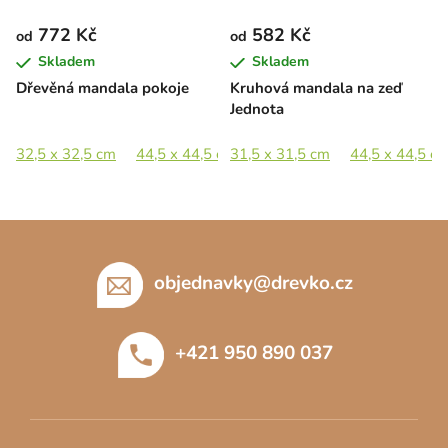
772 Kč
582 Kč
od
od
Skladem
Skladem
Dřevěná mandala pokoje
Kruhová mandala na zeď
Jednota
32,5 x 32,5 cm
44,5 x 44,5 cm
31,5 x 31,5 cm
65 x 65 cm
44,5 x 44,5 c
Z
á
p
objednavky
@
drevko.cz
a
t
+421 950 890 037
í