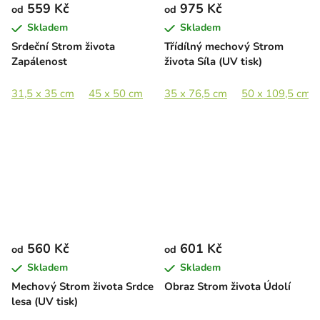
559 Kč
975 Kč
od
od
Skladem
Skladem
Srdeční Strom života
Třídílný mechový Strom
Zapálenost
života Síla (UV tisk)
31,5 x 35 cm
45 x 50 cm
60 x 66,5 cm
35 x 76,5 cm
80 x 89 cm
50 x 109,5 cm
560 Kč
601 Kč
od
od
Skladem
Skladem
Mechový Strom života Srdce
Obraz Strom života Údolí
lesa (UV tisk)