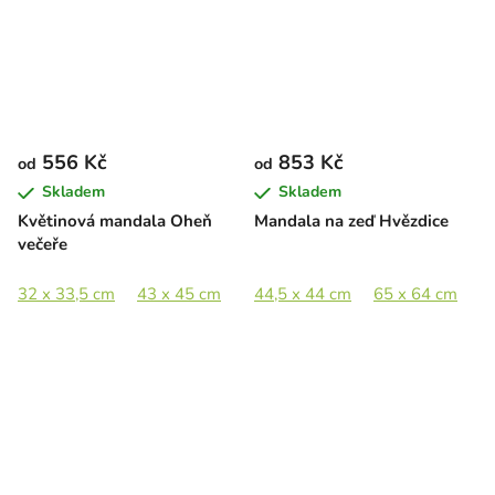
556 Kč
853 Kč
od
od
Skladem
Skladem
Květinová mandala Oheň
Mandala na zeď Hvězdice
večeře
32 x 33,5 cm
43 x 45 cm
58 x 60 cm
44,5 x 44 cm
85 x 89 cm
65 x 64 cm
8