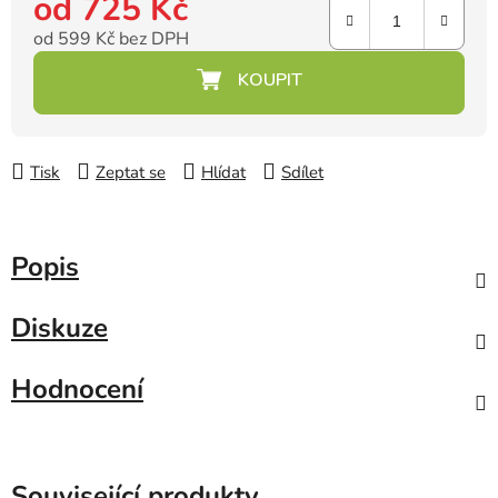
od
725 Kč
od
599 Kč
bez DPH
Měrná cena:
Tisk
Zeptat se
Hlídat
Sdílet
Popis
Diskuze
Hodnocení
Související produkty