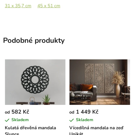
31 x 35,7 cm
45 x 51 cm
60 x 69 cm
80 x 91,5 cm
Podobné produkty
582 Kč
1 449 Kč
od
od
Skladem
Skladem
Kulatá dřevěná mandala
Vícedílná mandala na zeď
Slunce
Unikát