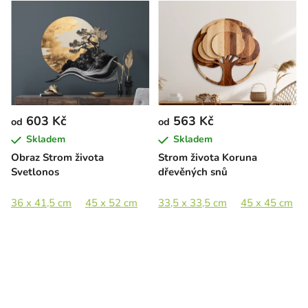
603 Kč
563 Kč
od
od
Skladem
Skladem
Obraz Strom života
Strom života Koruna
Svetlonos
dřevěných snů
36 x 41,5 cm
45 x 52 cm
65 x 75 cm
33,5 x 33,5 cm
80 x 92 cm
45 x 45 cm