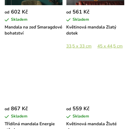
602 Kč
561 Kč
od
od
Skladem
Skladem
Mandala na zeď Smaragdové
Květinová mandala Zlatý
bohatství
dotek
33,5 x 33 cm
45 x 44,5 cm
867 Kč
559 Kč
od
od
Skladem
Skladem
Třídílná mandala Energie
Květinová mandala Žluté