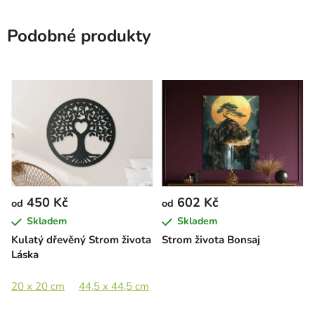
Podobné produkty
450 Kč
602 Kč
od
od
Skladem
Skladem
Kulatý dřevěný Strom života
Strom života Bonsaj
Láska
20 x 20 cm
44,5 x 44,5 cm
65 x 65 cm
89 x 89 cm