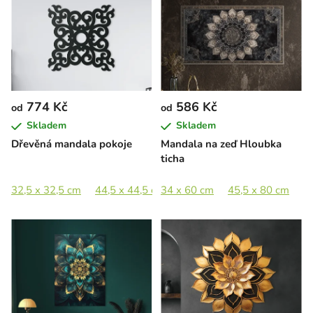
774 Kč
586 Kč
od
od
Skladem
Skladem
Dřevěná mandala pokoje
Mandala na zeď Hloubka
ticha
32,5 x 32,5 cm
44,5 x 44,5 cm
34 x 60 cm
65 x 65 cm
45,5 x 80 cm
5