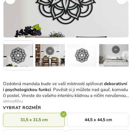
Ozdobná mandala bude ve vaší místnosti splňovat
dekorativní
i psychologickou funkci
. Pověsit si ji můžete nad gauč, komodu
či postel. Vneste do vašeho interiéru klidnou a ničím nerušenou
atmosféru.
VYBRAT ROZMĚR
31,5 x 31,5 cm
44,5 x 44,5 cm