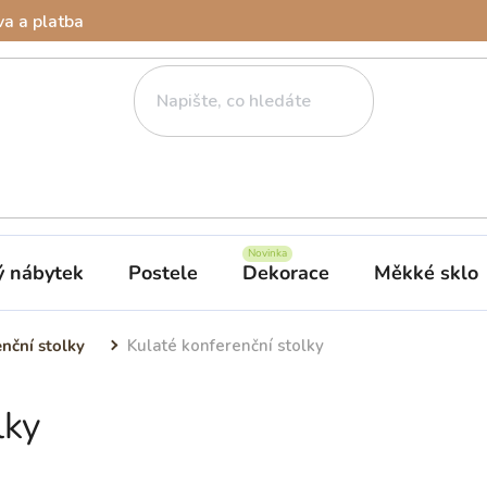
a a platba
ý nábytek
Postele
Dekorace
Měkké sklo
nční stolky
Kulaté konferenční stolky
lky