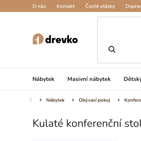
Přejít
O nás
Kontakt
Časté otázky
Doprav
na
obsah
Nábytek
Masivní nábytek
Dětsk
Nábytek
Obývací pokoj
Konfere
Domů
Kulaté konferenční sto