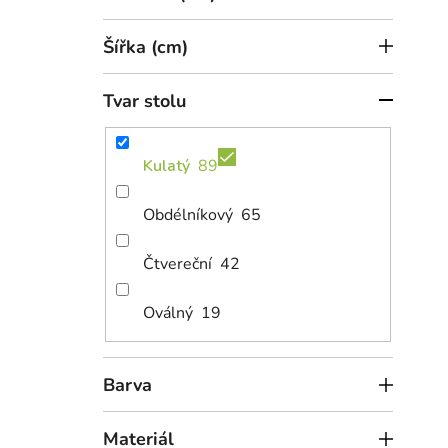
l
S
k
Kula
t
Šířka (cm)
cm
ů
Tvar stolu
Kulatý
89
Obdélníkový
65
Čtvereční
42
10 
Oválný
19
Čern
- ve
Barva
Dub riviera
Dub sonoma
Materiál