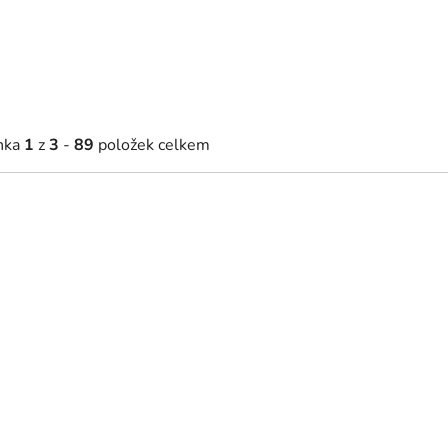
nka
1
z
3
-
89
položek celkem
33 Kč
11 806 Kč
2 - 5 týdnů