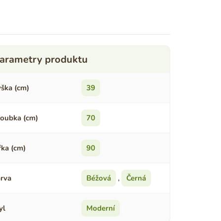
ška (cm)
39
oubka (cm)
70
řka (cm)
90
rva
Béžová
,
Černá
yl
Moderní