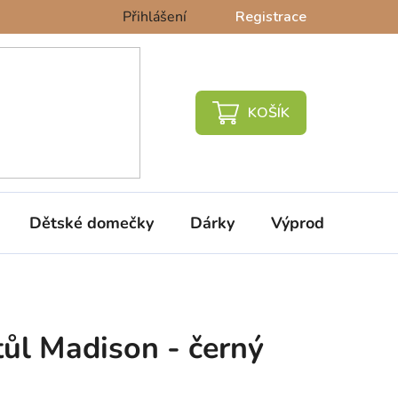
Přihlášení
Registrace
NÁKUPNÍ
KOŠÍK
Dětské domečky
Dárky
Výprodej %
tůl Madison - černý