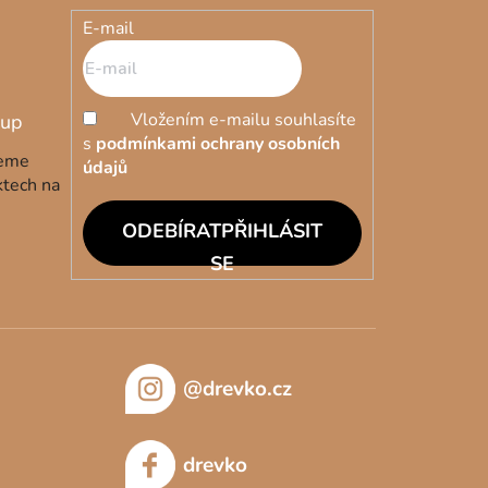
E-mail
Vložením e-mailu souhlasíte
s
podmínkami ochrany osobních
deme
údajů
ktech na
PŘIHLÁSIT
SE
@drevko.cz
drevko