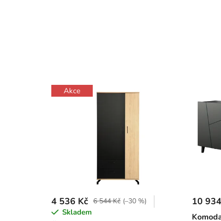
Akce
4 536 Kč
10 934
6 544 Kč
(–30 %)
Skladem
Komoda 