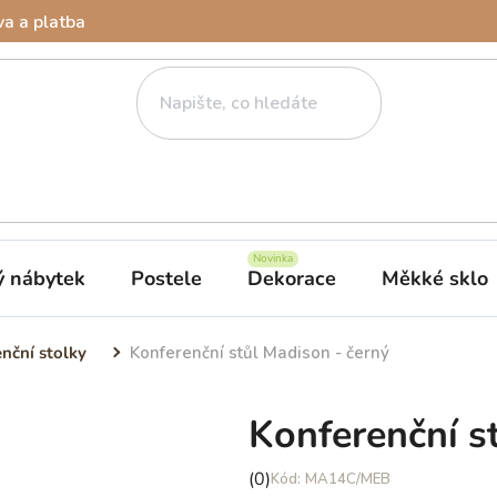
a a platba
ý nábytek
Postele
Dekorace
Měkké sklo
nční stolky
Konferenční stůl Madison - černý
Konferenční s
Průměrné
(0)
MA14C/MEB