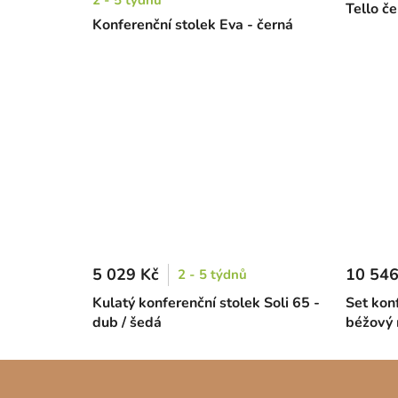
2 - 5 týdnů
Tello če
Konferenční stolek Eva - černá
5 029 Kč
10 546
2 - 5 týdnů
Kulatý konferenční stolek Soli 65 -
Set konf
dub / šedá
béžový
Z