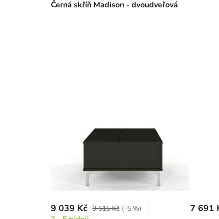
Černá skříň Madison - dvoudveřová
9 039 Kč
7 691 
9 515 Kč
(–5 %)