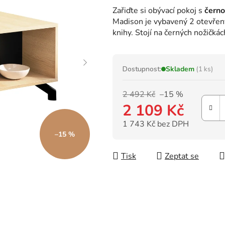
hodnocení
Zařiďte si obývací pokoj s
čern
produktu
Madison je vybavený 2 otevřený
je
knihy. Stojí na černých nožičkác
0,0
z
5
hvězdiček.
Dostupnost:
Skladem
(1 ks)
2 492 Kč
–15 %
2 109 Kč
1 743 Kč bez DPH
–15 %
Měrná cena:
Tisk
Zeptat se