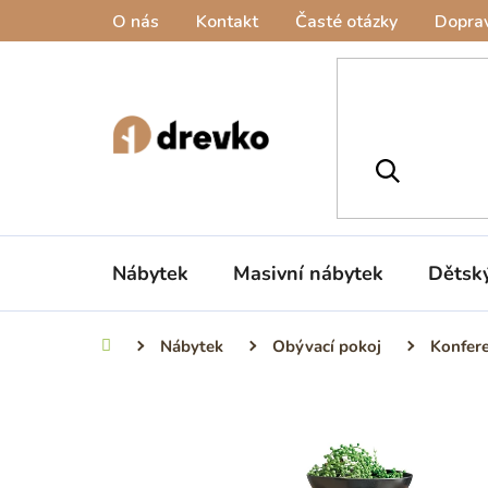
Přejít
O nás
Kontakt
Časté otázky
Doprav
na
obsah
Nábytek
Masivní nábytek
Dětsk
Nábytek
Obývací pokoj
Konfere
Domů