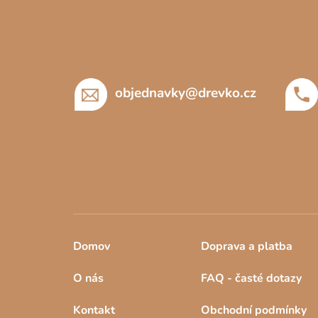
á
p
a
t
í
objednavky
@
drevko.cz
Domov
Doprava a platba
O nás
FAQ - časté dotazy
Kontakt
Obchodní podmínky