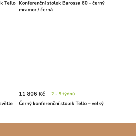
k Tello
Konferenční stolek Barossa 60 - černý
mramor / černá
11 806 Kč
2 - 5 týdnů
světle
Černý konferenční stolek Tello – velký