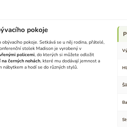
bývacího pokoje
 obývacího pokoje. Setkává se u něj rodina, přátelé,
konferenční stolek Madison je vyrobený v
Vý
vřenými policemi
, do kterých si můžete odložit
jí na černých nohách
, které mu dodávají jemnost a
m nábytkem a hodí se do různých stylů.
Hl
Ší
Ba
St