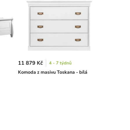
11 879 Kč
4 - 7 týdnů
á
Komoda z masivu Toskana - bílá