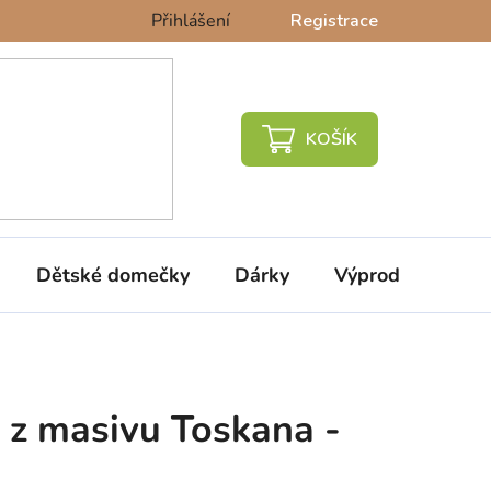
Přihlášení
Registrace
NÁKUPNÍ
KOŠÍK
Dětské domečky
Dárky
Výprodej %
 z masivu Toskana -