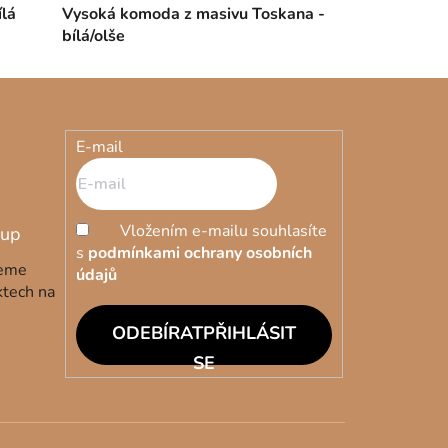
ílá
Vysoká komoda z masivu Toskana -
bílá/olše
E-mail
Vložením e-mailu souhlasíte
s
podmínkami ochrany osobních
deme
údajů
ktech na
PŘIHLÁSIT
SE