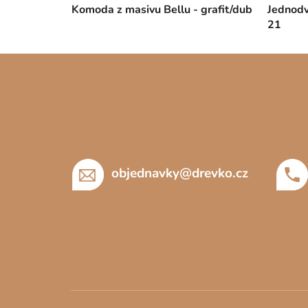
Komoda z masivu Bellu - grafit/dub
Jednodv
21
Z
á
p
a
t
í
objednavky
@
drevko.cz