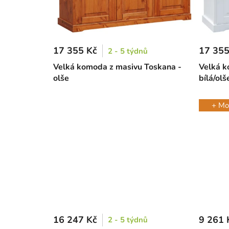
17 355 Kč
17 355
2 - 5 týdnů
Velká komoda z masivu Toskana -
Velká k
olše
bílá/olš
+ Mo
16 247 Kč
9 261 
2 - 5 týdnů