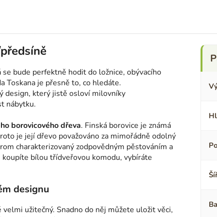
/předsíně
á se bude perfektně hodit do ložnice, obývacího
a Toskana je přesně to, co hledáte.
Vý
esign, který jistě osloví milovníky
st nábytku.
Hl
ého borovicového dřeva
. Finská borovice je známá
proto je její dřevo považováno za mimořádně odolný
Po
to strom charakterizovaný zodpovědným pěstováním a
si koupíte bílou třídveřovou komodu, vybíráte
Ší
kém designu
Ba
velmi užitečný. Snadno do něj můžete uložit věci,