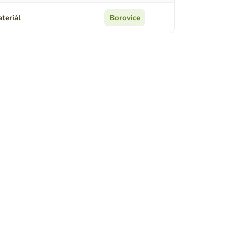
teriál
Borovice