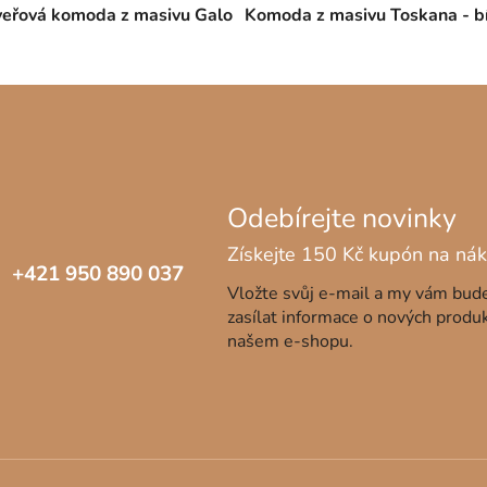
eřová komoda z masivu Galo
Komoda z masivu Toskana - b
+421 950 890 037
Vložte svůj e-mail a my vám bu
zasílat informace o nových produ
našem e-shopu.