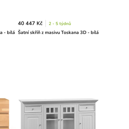
40 447 Kč
2 - 5 týdnů
 - bílá
Šatní skříň z masivu Toskana 3D - bílá