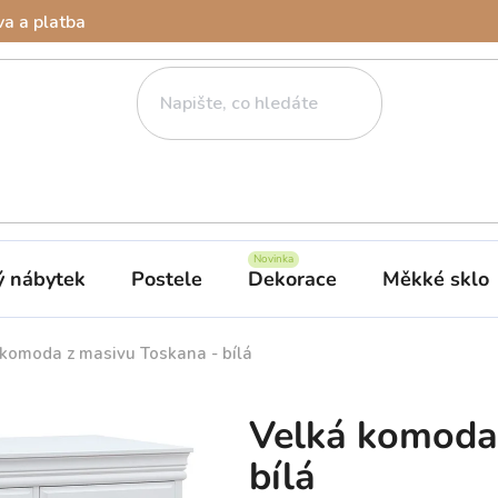
a a platba
ý nábytek
Postele
Dekorace
Měkké sklo
komoda z masivu Toskana - bílá
Velká komoda
bílá