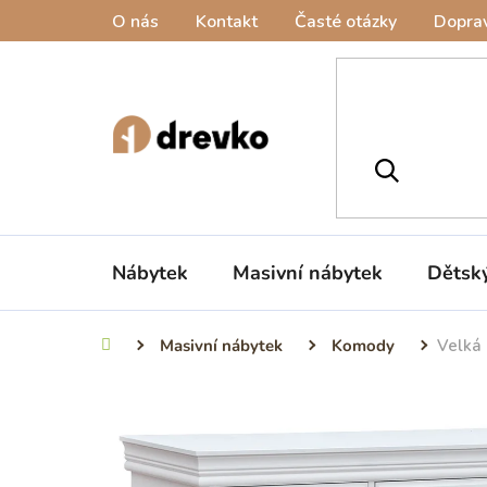
Přejít
O nás
Kontakt
Časté otázky
Doprav
na
obsah
Nábytek
Masivní nábytek
Dětsk
Masivní nábytek
Komody
Velká 
Domů