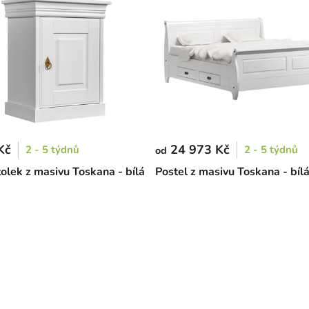
Kč
24 973 Kč
2 - 5 týdnů
2 - 5 týdnů
od
tolek z masivu Toskana - bílá
Postel z masivu Toskana - bíl