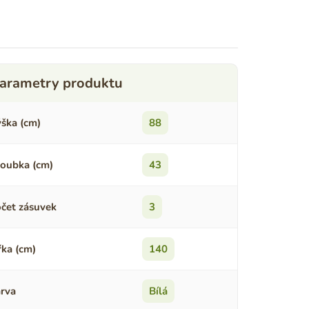
ška (cm)
88
oubka (cm)
43
čet zásuvek
3
řka (cm)
140
rva
Bílá