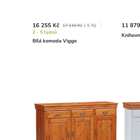
16 255 Kč
11 879
17 110 Kč
(–5 %)
2 - 5 týdnů
Knihovn
Bílá komoda Vigge