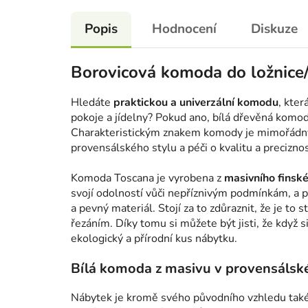
Popis
Hodnocení
Diskuze
Borovicová komoda do ložnice
Hledáte
praktickou a univerzální komodu
, kter
pokoje a jídelny? Pokud ano, bílá dřevěná komod
Charakteristickým znakem komody je mimořádný d
provensálského stylu a péči o kvalitu a precizno
Komoda Toscana je vyrobena z
masivního finsk
svojí odolností vůči nepříznivým podmínkám, a 
a pevný materiál. Stojí za to zdůraznit, že je 
řezáním. Díky tomu si můžete být jisti, že když 
ekologický a přírodní kus nábytku.
Bílá komoda z masivu v provensáls
Nábytek je kromě svého původního vzhledu také 