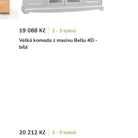
19 088 Kč
2 - 5 týdnů
Velká komoda z masivu Bellu 4D -
k
bílá
20 212 Kč
2 - 5 týdnů