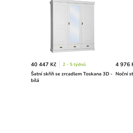
40 447 Kč
4 976 
2 - 5 týdnů
Šatní skříň se zrcadlem Toskana 3D -
Noční s
bílá