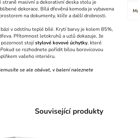
straně masivní a dekorativní deska stolu je
oblíbené dekorace. Bílá dřevěná komoda je vybavena
Ma
prostorem na dokumenty, klíče a další drobnosti.
ázi v odstínu teplé bílé. Krytí barvy je kolem 85%,
řeva. Přítomnost letokruhů a uzlů dokazuje, že
a pozornost stojí
stylové kovové úchytky
, které
 Pokud se rozhodnete pořídit bílou borovicovou
oplňkem vašeho interiéru.
usíte se ale obávat, v balení naleznete
Související produkty