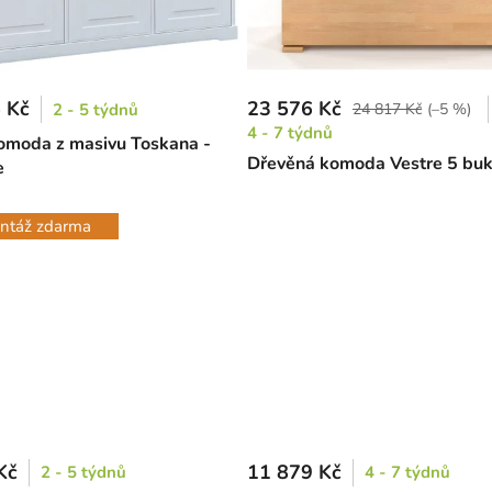
 Kč
23 576 Kč
2 - 5 týdnů
24 817 Kč
(–5 %)
4 - 7 týdnů
omoda z masivu Toskana -
Dřevěná komoda Vestre 5 bu
e
ntáž zdarma
Kč
11 879 Kč
2 - 5 týdnů
4 - 7 týdnů