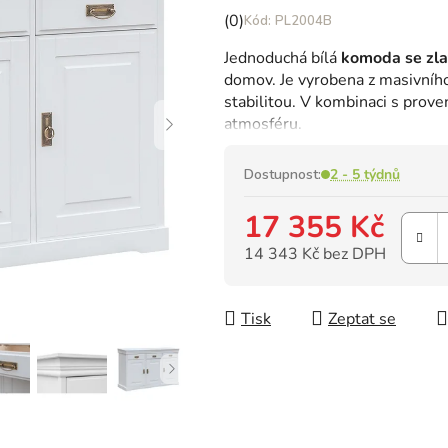
Průměrné
(0)
PL2004B
hodnocení
Jednoduchá bílá
komoda se zla
produktu
domov.
Je vyrobena z masivního
je
stabilitou.
V kombinaci s prove
0,0
atmosféru.
z
5
hvězdiček.
Dostupnost:
2 - 5 týdnů
17 355 Kč
14 343 Kč bez DPH
Měrná cena:
Tisk
Zeptat se