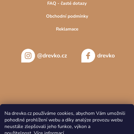
FAQ - časté dotazy
Obchodní podmínky
Reklamace
@drevko.cz
drevko
Na drevko.cz používáme cookies, abychom Vám umožnili
pohodlné prohlížení webu a díky analýze provozu webu
neustále zlepšovali jeho funkce, výkon a
použitelnost.
Více informací