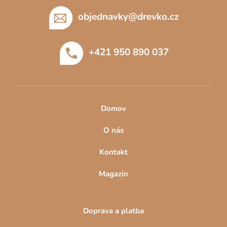
á
p
objednavky
@
drevko.cz
a
t
+421 950 890 037
í
Domov
O nás
Kontakt
Magazín
Doprava a platba