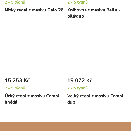
2 - 5 týdnů
2 - 5 týdnů
Nízký regál z masivu Galo 26
Knihovna z masivu Bellu -
bílá/dub
15 253 Kč
19 072 Kč
2 - 5 týdnů
2 - 5 týdnů
Úzký regál z masivu Campi -
Velký regál z masivu Campi -
hnědá
dub
Z