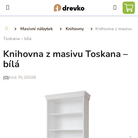
Přejít
Hledat
na
NÁ
obsah
KO
Masivní nábytek
Knihovny
Knihovna z masivu
Domů
Toskana – bílá
Knihovna z masivu Toskana –
bílá
Průměrné
(0)
PL2050B
hodnocení
produktu
je
0,0
z
5
hvězdiček.