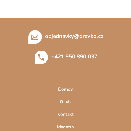
Z
á
p
objednavky
@
drevko.cz
a
t
+421 950 890 037
í
Domov
O nás
Kontakt
Magazín