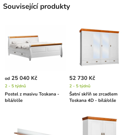
Související produkty
25 040 Kč
52 730 Kč
od
2 - 5 týdnů
2 - 5 týdnů
Postel z masivu Toskana -
Šatní skříň se zrcadlem
bílá/olše
Toskana 4D - bílá/olše