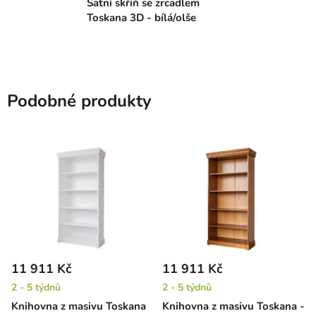
Šatní skříň se zrcadlem
Toskana 3D - bílá/olše
Podobné produkty
11 911 Kč
11 911 Kč
2 - 5 týdnů
2 - 5 týdnů
Knihovna z masivu Toskana
Knihovna z masivu Toskana -