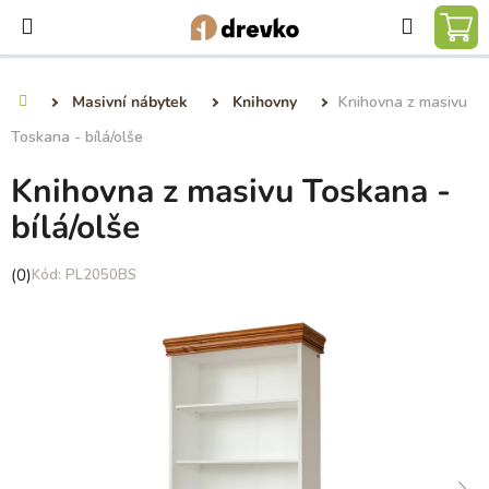
Přejít
Hledat
na
NÁ
obsah
KO
Masivní nábytek
Knihovny
Knihovna z masivu
Domů
Toskana - bílá/olše
Knihovna z masivu Toskana -
bílá/olše
Průměrné
(0)
PL2050BS
hodnocení
produktu
je
0,0
z
5
hvězdiček.