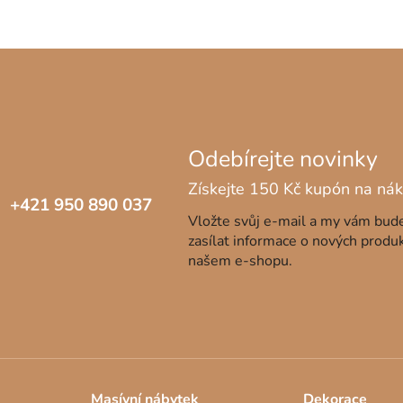
+421 950 890 037
Vložte svůj e-mail a my vám bu
zasílat informace o nových produ
našem e-shopu.
Masívní nábytek
Dekorace