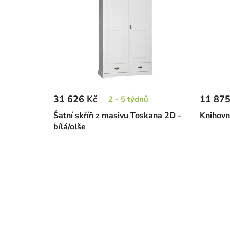
31 626 Kč
11 875
2 - 5 týdnů
Šatní skříň z masivu Toskana 2D -
Knihovn
bílá/olše