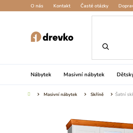
Přejít
O nás
Kontakt
Časté otázky
Doprav
na
obsah
Nábytek
Masivní nábytek
Dětsk
Masivní nábytek
Skříně
Šatní sk
Domů