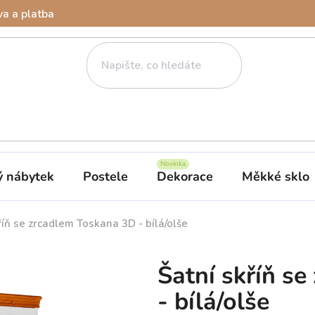
a a platba
ý nábytek
Postele
Dekorace
Měkké sklo
říň se zrcadlem Toskana 3D - bílá/olše
Šatní skříň s
- bílá/olše