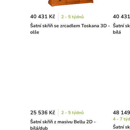
40 431 Kč
40 431
2 - 5 týdnů
Šatní skříň se zrcadlem Toskana 3D -
Šatní s
olše
bílá
25 536 Kč
48 149
2 - 5 týdnů
4 - 7 tý
Šatní skříň z masivu Bellu 2D -
Šatní s
bílá/dub