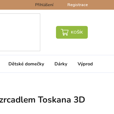
Přihlášení
Registrace
NÁKUPNÍ
KOŠÍK
Dětské domečky
Dárky
Výprodej %
e zrcadlem Toskana 3D