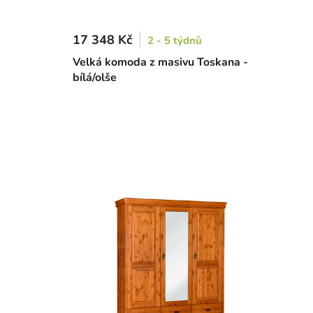
17 348 Kč
2 - 5 týdnů
Velká komoda z masivu Toskana -
bílá/olše