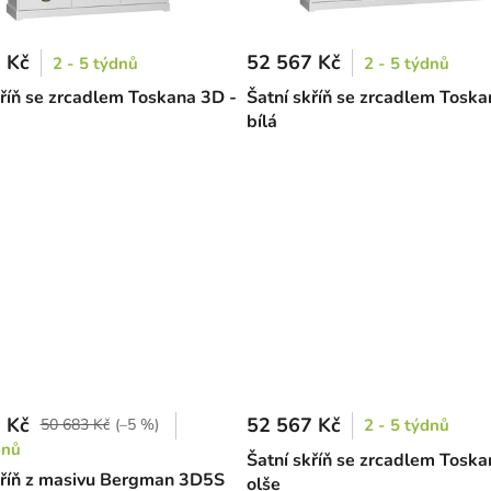
 Kč
52 567 Kč
2 - 5 týdnů
2 - 5 týdnů
kříň se zrcadlem Toskana 3D -
Šatní skříň se zrcadlem Toska
bílá
 Kč
52 567 Kč
50 683 Kč
(–5 %)
2 - 5 týdnů
dnů
Šatní skříň se zrcadlem Toska
kříň z masivu Bergman 3D5S
olše