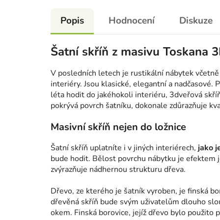
Popis
Hodnocení
Diskuze
Šatní skříň z masivu Toskana 3
V posledních letech je rustikální nábytek včetně
interiéry. Jsou klasické, elegantní a nadčasové.
léta hodit do jakéhokoli interiéru, 3dveřová skří
pokrývá povrch šatníku, dokonale zdůrazňuje kva
Masivní skříň nejen do ložnice
Šatní skříň uplatníte i v jiných interiérech,
jako j
bude hodit. Bělost povrchu nábytku je efektem je
zvýrazňuje nádhernou strukturu dřeva.
Dřevo, ze kterého je šatník vyroben, je finská b
dřevěná skříň bude svým uživatelům dlouho slouž
okem. Finská borovice, jejíž dřevo bylo použito