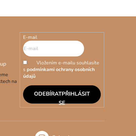
E-mail
Vložením e-mailu souhlasíte
s
podmínkami ochrany osobních
deme
údajů
ktech na
PŘIHLÁSIT
SE