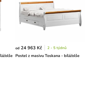
24 963 Kč
2 - 5 týdnů
od
lá/olše
Postel z masivu Toskana - bílá/olše