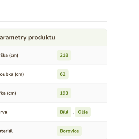
ška (cm)
218
oubka (cm)
62
řka (cm)
193
rva
Bílá
,
Olše
teriál
Borovice