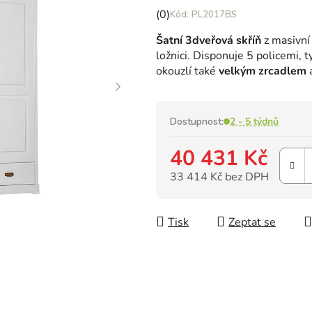
Průměrné
(0)
PL2017BS
hodnocení
Šatní 3dveřová skříň
z masivní
produktu
ložnici. Disponuje 5 policemi, 
je
okouzlí také
velkým zrcadlem
a
0,0
z
5
hvězdiček.
Dostupnost:
2 - 5 týdnů
40 431 Kč
33 414 Kč bez DPH
Měrná cena:
Tisk
Zeptat se