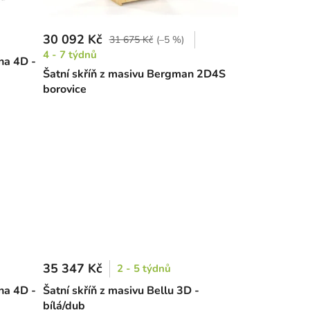
30 092 Kč
31 675 Kč
(–5 %)
4 - 7 týdnů
na 4D -
Šatní skříň z masivu Bergman 2D4S
borovice
35 347 Kč
2 - 5 týdnů
na 4D -
Šatní skříň z masivu Bellu 3D -
bílá/dub