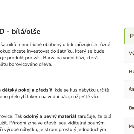
D - bílá/olše
 šatníků mimořádně oblíbený u lidí zařizujících různé
 Pokud chcete investovat do šatníku, který se bude
Vý
ň je produkt pro vás. Barva na vodní bázi, která
litu borovicového dřeva.
Hl
e dětský pokoj a předsíň
, kde se kus nábytku určitě
Ší
ho překrytí lakem na vodní bázi, což ještě více
Ba
orovice. Tak
odolný a pevný materiál
zaručuje, že bílá
it. Přírodní zrna ve dřevě jsou viditelná pouhým
Ma
 při výrobě nábytku, je strom proslulý jednoduchým