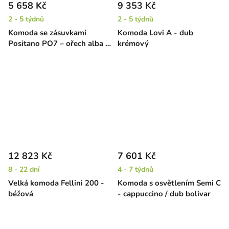
5 658 Kč
9 353 Kč
2 - 5 týdnů
2 - 5 týdnů
Komoda se zásuvkami
Komoda Lovi A - dub
Positano PO7 – ořech alba /
krémový
béžová
12 823 Kč
7 601 Kč
8 - 22 dní
4 - 7 týdnů
Velká komoda Fellini 200 -
Komoda s osvětlením Semi C
béžová
- cappuccino / dub bolivar