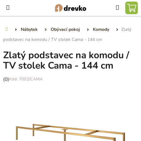
Přejít
Hledat
na
NÁ
obsah
KO
Nábytek
Obývací pokoj
Komody
Zlatý
Domů
podstavec na komodu / TV stolek Cama - 144 cm
Zlatý podstavec na komodu /
TV stolek Cama - 144 cm
Průměrné
(0)
7002/CAMA
hodnocení
produktu
je
0,0
z
5
hvězdiček.