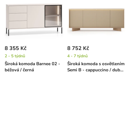
8 355 Kč
8 752 Kč
2 - 5 týdnů
4 - 7 týdnů
Široká komoda Barnee 02 -
Široká komoda s osvětlením
béžová / černá
Semi B - cappuccino / dub
bolivar