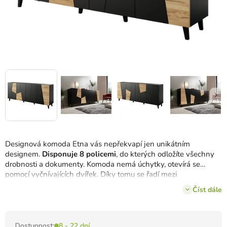
Designová komoda Etna vás nepřekvapí jen unikátním
designem.
Disponuje 8 policemi
, do kterých odložíte všechny
drobnosti a dokumenty. Komoda nemá úchytky, otevírá se
pomocí vyčnívajících dvířek. Díky tomu se řadí mezi
minimalistické s důrazem pro detail.
Dvířka jsou v barevné
Číst dále
kombinaci dub a černá
.
Dostupnost:
8 - 22 dní