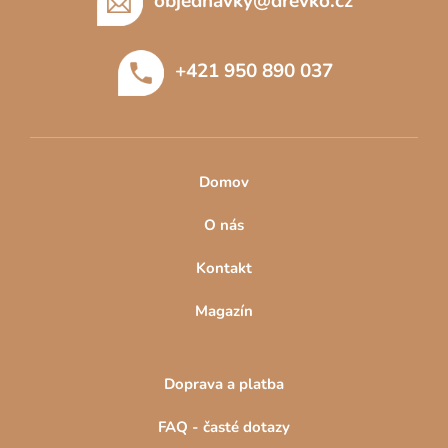
p
objednavky
@
drevko.cz
a
t
+421 950 890 037
í
Domov
O nás
Kontakt
Magazín
Doprava a platba
FAQ - časté dotazy