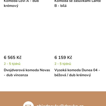
Komoda Lovi A - dub
Komoda se zásuvkami Lante
krémový
B - bílá
6 565 Kč
6 159 Kč
2 - 5 týdnů
2 - 5 týdnů
Dvojdverová komoda Novas
Vysoká komoda Dunea 04 -
- dub vincenza
béžová / dub krémový
Z
á