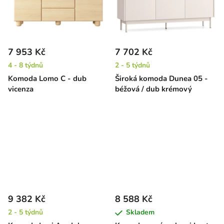
7 953 Kč
7 702 Kč
4 - 8 týdnů
2 - 5 týdnů
Komoda Lomo C - dub
Široká komoda Dunea 05 -
vicenza
béžová / dub krémový
9 382 Kč
8 588 Kč
2 - 5 týdnů
Skladem