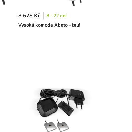
8 678 Kč
8 - 22 dní
Vysoká komoda Abeto - bílá