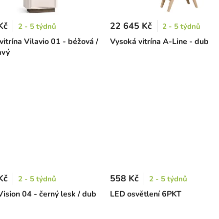
Kč
22 645 Kč
2 - 5 týdnů
2 - 5 týdnů
itrína Vilavio 01 - béžová /
Vysoká vitrína A-Line - dub
avý
Kč
558 Kč
2 - 5 týdnů
2 - 5 týdnů
Vision 04 - černý lesk / dub
LED osvětlení 6PKT