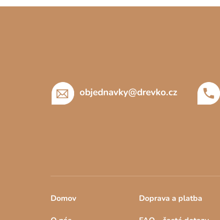
Z
á
p
a
t
í
objednavky
@
drevko.cz
Domov
Doprava a platba