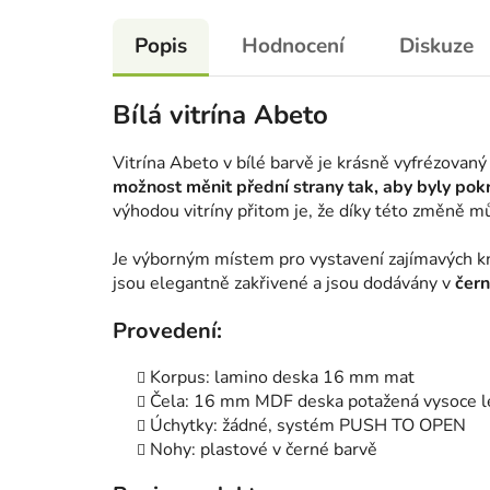
Popis
Hodnocení
Diskuze
Bílá vitrína Abeto
Vitrína Abeto v bílé barvě je krásně vyfrézovaný 
možnost měnit přední strany tak, aby byly pokr
výhodou vitríny přitom je, že díky této změně mů
Je výborným místem pro vystavení zajímavých k
jsou elegantně zakřivené a jsou dodávány v
čern
Provedení:
Korpus: lamino deska 16 mm mat
Čela: 16 mm MDF deska potažená vysoce les
Úchytky: žádné, systém PUSH TO OPEN
Nohy: plastové v černé barvě