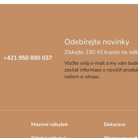
+421 950 890 037
Vložte svůj e-mail a my vám bu
zasílat informace o nových produ
našem e-shopu.
Masívní nábytek
Dekorace