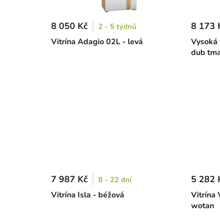
8 050 Kč
8 173 
2 - 5 týdnů
Vitrína Adagio 02L - levá
Vysoká v
dub tm
7 987 Kč
5 282 
8 - 22 dní
Vitrína Isla - béžová
Vitrína 
wotan