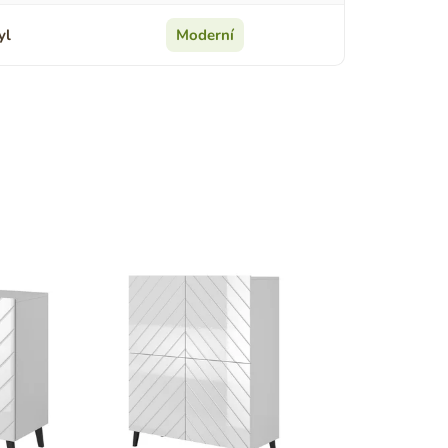
yl
Moderní