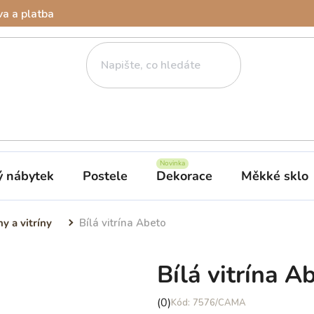
a a platba
ý nábytek
Postele
Dekorace
Měkké sklo
y a vitríny
Bílá vitrína Abeto
Bílá vitrína A
Průměrné
(0)
7576/CAMA