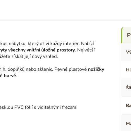
kus nábytku, který oživí každý interiér. Nabízí
yty všechny vnitřní úložné prostory
. Největší
Vý
žete získat její nový vzhled.
nih, doplňků nebo sklenic. Pevné plastové
nožičky
Hl
é barvě
.
Ší
Ba
klou PVC fólií s viditelnými frézami
Ma