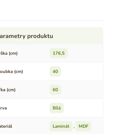
ška (cm)
176,5
oubka (cm)
40
řka (cm)
60
rva
Bílá
teriál
Laminát
,
MDF