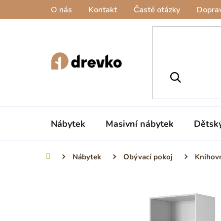
Přejít
O nás
Kontakt
Časté otázky
Doprav
na
obsah
Nábytek
Masivní nábytek
Dětsk
Nábytek
Obývací pokoj
Knihovn
Domů