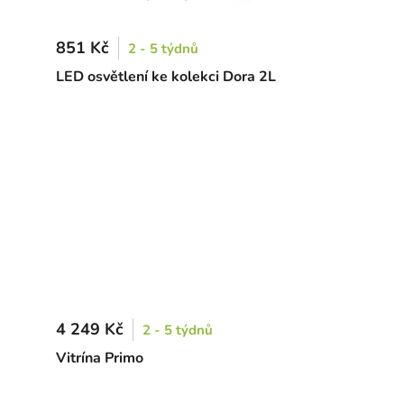
851 Kč
2 - 5 týdnů
LED osvětlení ke kolekci Dora 2L
4 249 Kč
2 - 5 týdnů
Vitrína Primo