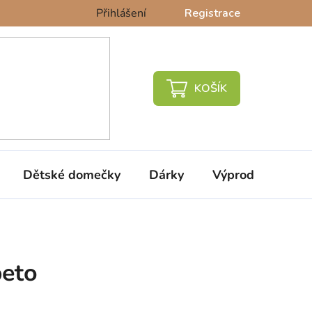
Přihlášení
Registrace
NÁKUPNÍ
KOŠÍK
Dětské domečky
Dárky
Výprodej %
beto