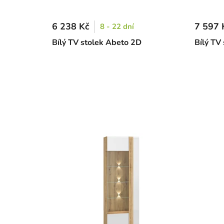
6 238 Kč
7 597 
8 - 22 dní
Bílý TV stolek Abeto 2D
Bílý TV