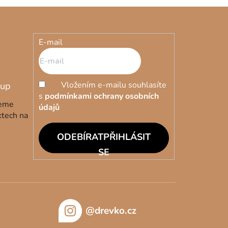
E-mail
Vložením e-mailu souhlasíte
s
podmínkami ochrany osobních
deme
údajů
ktech na
PŘIHLÁSIT
SE
@drevko.cz