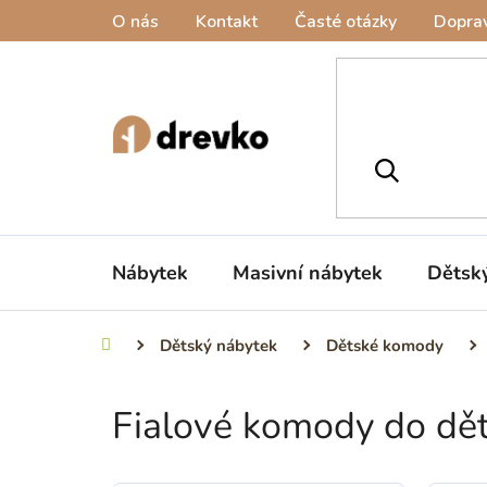
Přejít
O nás
Kontakt
Časté otázky
Doprav
na
obsah
Nábytek
Masivní nábytek
Dětsk
Dětský nábytek
Dětské komody
Domů
Fialové komody do dě