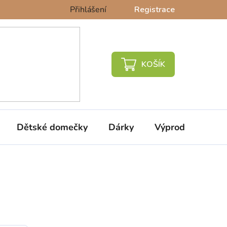
Přihlášení
Registrace
NÁKUPNÍ
KOŠÍK
Dětské domečky
Dárky
Výprodej %