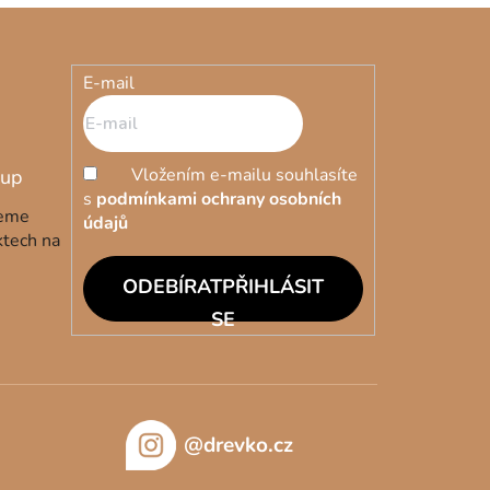
E-mail
Vložením e-mailu souhlasíte
s
podmínkami ochrany osobních
deme
údajů
ktech na
PŘIHLÁSIT
SE
@drevko.cz