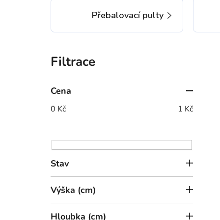
Přebalovací pulty
P
o
s
t
Cena
r
0
Kč
1
Kč
a
n
n
í
Stav
p
a
Výška (cm)
n
e
Hloubka (cm)