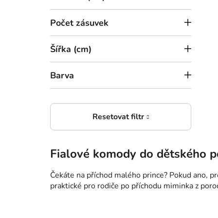
l
Počet zásuvek
Šířka (cm)
Barva
Dub riviera
Fialové komody do dětského p
Čekáte na příchod malého prince? Pokud ano, pr
praktické pro rodiče po příchodu miminka z por