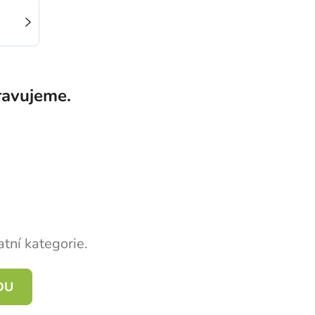
ravujeme.
tní kategorie.
DU