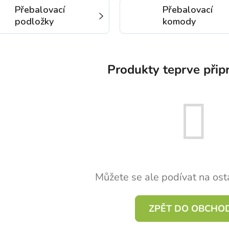
Přebalovací
Přebalovací
podložky
komody
Produkty teprve přip
Můžete se ale podívat na osta
ZPĚT DO OBCHO