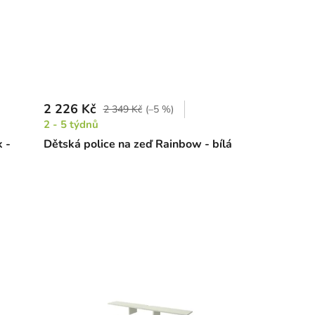
2 226 Kč
2 349 Kč
(–5 %)
2 - 5 týdnů
 -
Dětská police na zeď Rainbow - bílá