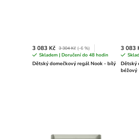
3 083 Kč
3 083 
3 304 Kč
(–6 %)
Skladem | Doručení do 48 hodin
Sklad
Dětský domečkový regál Nook - bílý
Dětský 
béžový