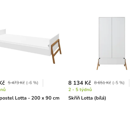
Kč
8 134 Kč
5 473 Kč
(–6 %)
8 651 Kč
(–5 %)
dnů
2 - 5 týdnů
postel Lotta - 200 x 90 cm
Skříň Lotta (bílá)