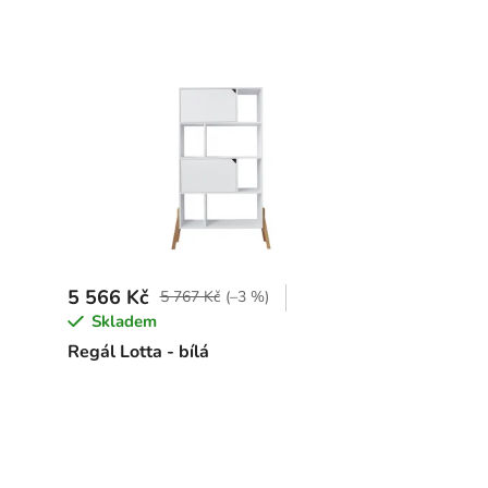
5 566 Kč
5 767 Kč
(–3 %)
Skladem
Regál Lotta - bílá