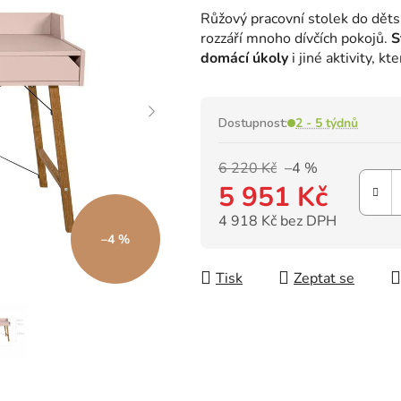
hodnocení
Růžový pracovní stolek do dět
produktu
rozzáří mnoho dívčích pokojů.
S
je
domácí úkoly
i jiné aktivity, 
0,0
z
5
hvězdiček.
Dostupnost:
2 - 5 týdnů
6 220 Kč
–4 %
5 951 Kč
4 918 Kč bez DPH
–4 %
Měrná cena:
Tisk
Zeptat se