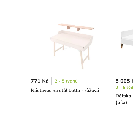
771 Kč
5 095 
2 - 5 týdnů
2 - 5 tý
Nástavec na stůl Lotta - růžová
Dětská 
(bíla)