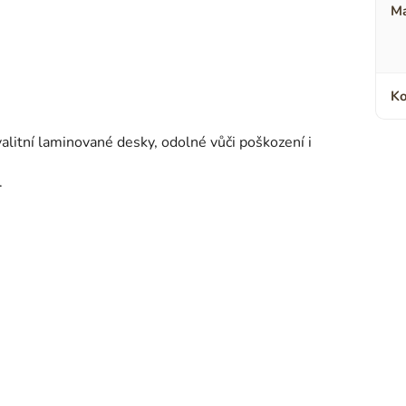
Ma
Ko
alitní laminované desky, odolné vůči poškození i
.