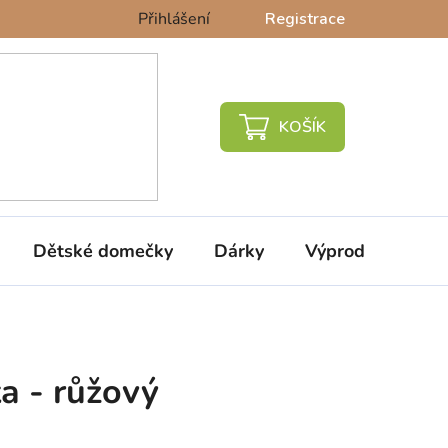
Přihlášení
Registrace
NÁKUPNÍ
KOŠÍK
Dětské domečky
Dárky
Výprodej %
ta - růžový