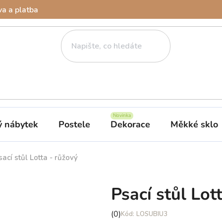
a a platba
ý nábytek
Postele
Dekorace
Měkké sklo
sací stůl Lotta - růžový
Psací stůl Lot
Průměrné
(0)
LOSUBIU3