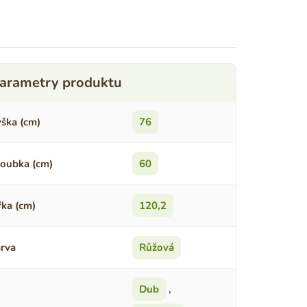
ška (cm)
76
oubka (cm)
60
řka (cm)
120,2
rva
Růžová
Dub
,