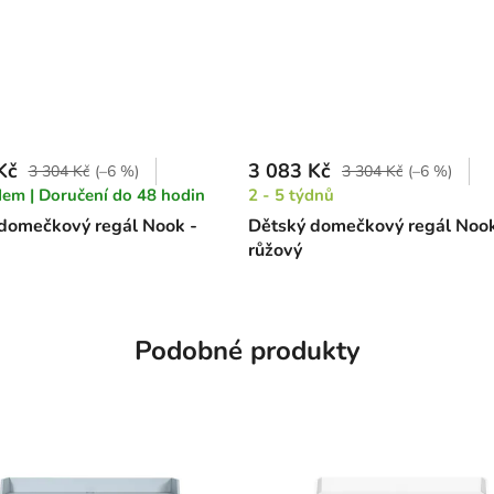
Kč
3 083 Kč
3 304 Kč
(–6 %)
3 304 Kč
(–6 %)
em | Doručení do 48 hodin
2 - 5 týdnů
domečkový regál Nook -
Dětský domečkový regál Nook
růžový
Podobné produkty