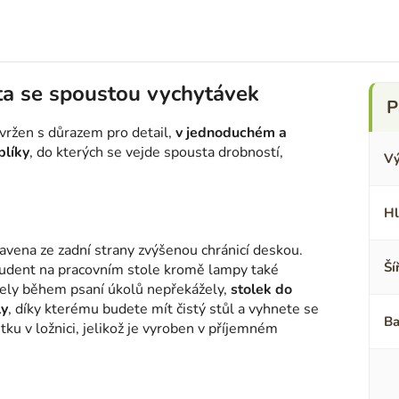
tta se spoustou vychytávek
vržen s důrazem pro detail,
v jednoduchém a
plíky
, do kterých se vejde spousta drobností,
Vý
Hl
bavena ze zadní strany zvýšenou chránicí deskou.
Ší
tudent na pracovním stole kromě lampy také
ely během psaní úkolů nepřekážely,
stolek do
ly
, díky kterému budete mít čistý stůl a vyhnete se
Ba
ku v ložnici, jelikož je vyroben v příjemném