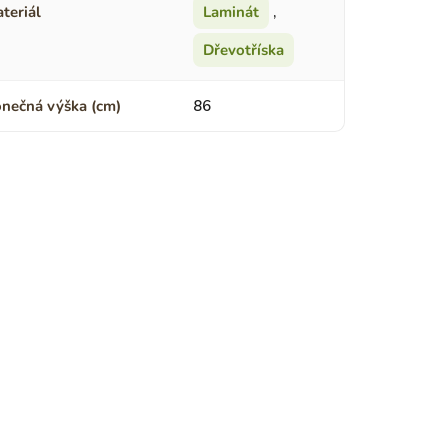
teriál
Laminát
,
Dřevotříska
nečná výška (cm)
86