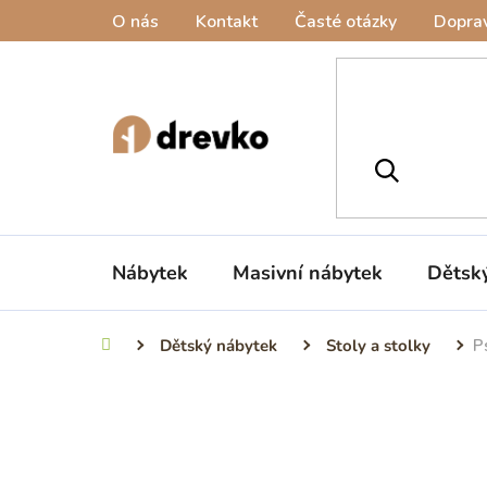
Přejít
O nás
Kontakt
Časté otázky
Doprav
na
obsah
Nábytek
Masivní nábytek
Dětsk
Dětský nábytek
Stoly a stolky
P
Domů