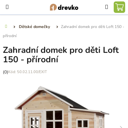
Přejít
Hledat
na
NÁ
obsah
KO
Dětské domečky
Zahradní domek pro děti Loft 150 -
Domů
přírodní
Zahradní domek pro děti Loft
150 - přírodní
Průměrné
(0)
50.02.11.00/EXIT
hodnocení
produktu
je
0,0
z
5
hvězdiček.