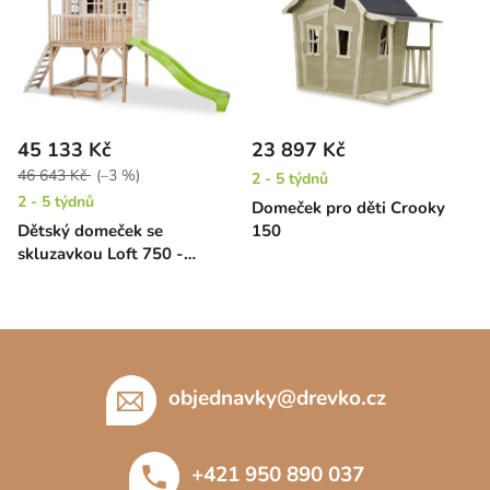
45 133 Kč
23 897 Kč
46 643 Kč
(–3 %)
2 - 5 týdnů
2 - 5 týdnů
Domeček pro děti Crooky
Dětský domeček se
150
skluzavkou Loft 750 -
přírodní
Z
á
p
objednavky
@
drevko.cz
a
t
+421 950 890 037
í