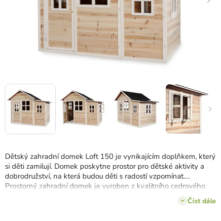
Dětský zahradní domek Loft 150 je vynikajícím doplňkem, který
si děti zamilují.
Domek poskytne prostor pro dětské aktivity a
dobrodružství, na která budou děti s radostí vzpomínat.
Prostorný zahradní domek je vyroben z kvalitního cedrového
dřeva, které je odolné
vůči poškození a povětrnostním
Číst dále
podmínkám
.