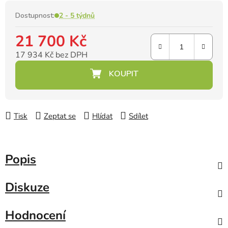
Dostupnost:
2 - 5 týdnů
21 700 Kč
17 934 Kč bez DPH
Měrná cena:
Tisk
Zeptat se
Hlídat
Sdílet
Popis
Diskuze
Hodnocení