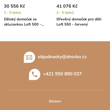
30 556 Kč
41 076 Kč
2 - 5 týdnů
2 - 5 týdnů
Dětský domeček se
Dřevěný domeček pro děti
skluzavkou Loft 500 -
Loft 550 - červený
červený
Z
á
p
objednavky
@
drevko.cz
a
t
+421 950 890 037
í
Domov