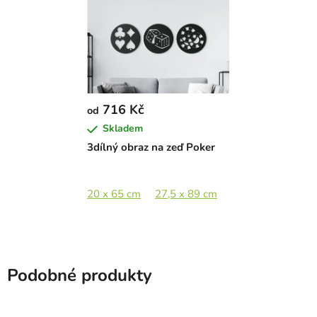
716 Kč
od
Skladem
3dílný obraz na zeď Poker
20 x 65 cm
27,5 x 89 cm
41 x 133 cm
62
Podobné produkty