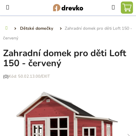
Přejít
Hledat
na
NÁ
obsah
KO
Dětské domečky
Zahradní domek pro děti Loft 150 -
Domů
červený
Zahradní domek pro děti Loft
150 - červený
Průměrné
(0)
50.02.13.00/EXIT
hodnocení
produktu
je
0,0
z
5
hvězdiček.