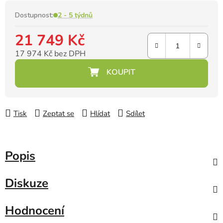
Dostupnost:
2 - 5 týdnů
21 749 Kč
17 974 Kč bez DPH
Měrná cena:
Tisk
Zeptat se
Hlídat
Sdílet
Popis
Diskuze
Hodnocení